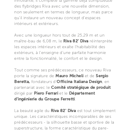
innovante, il complète la gamme déjà somptueuse
des flybridges Riva avec une nouvelle dimension,
non seulement en termes de longueur, mais parce
qu’il instaure un nouveau concept d’espaces
intérieurs et extérieurs.
Avec une longueur hors tout de 25,29 m et un
maître-bau de 6,08 m, le
Riva 82’ Diva
réinterprète
les espaces intérieurs et exalte l’habitabilité des
extérieurs, à l’enseigne d’une parfaite harmonie
entre la fonctionnalité, le confort et le design.
Tout comme ses prédécesseurs, ce nouveau Riva
porte la signature de
Mauro Micheli
et de
Sergio
Beretta,
fondateurs d’
Officina Italiana Design
, en
partenariat avec le
Comité stratégique de produit
dirigé par
Piero Ferrari
et le
Département
d'ingénierie du Groupe Ferretti
.
La beauté agile du
Riva 82' Diva
est tout simplement
unique. Les caractéristiques incomparables de ses
prédécesseurs - la silhouette basse et sportive de la
superstructure, la forme caractéristique du pare-