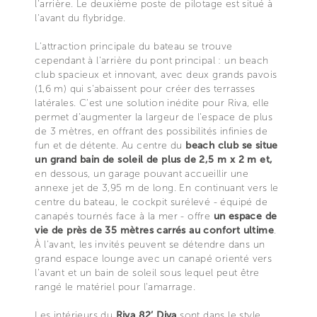
l'arrière. Le deuxième poste de pilotage est situé à
l'avant du flybridge.
L'attraction principale du bateau se trouve
cependant à l'arrière du pont principal : un beach
club spacieux et innovant, avec deux grands pavois
(1,6 m) qui s'abaissent pour créer des terrasses
latérales. C’est une solution inédite pour Riva, elle
permet d’augmenter la largeur de l’espace de plus
de 3 mètres, en offrant des possibilités infinies de
fun et de détente. Au centre du
beach club se situe
un grand bain de soleil de plus de 2,5 m x 2 m et,
en dessous, un garage pouvant accueillir une
annexe jet de 3,95 m de long. En continuant vers le
centre du bateau, le cockpit surélevé - équipé de
canapés tournés face à la mer - offre
un espace de
vie de près de 35 mètres carrés au confort ultime
.
À l'avant, les invités peuvent se détendre dans un
grand espace lounge avec un canapé orienté vers
l'avant et un bain de soleil sous lequel peut être
rangé le matériel pour l'amarrage.
Les intérieurs du
Riva 82’ Diva
sont dans le style