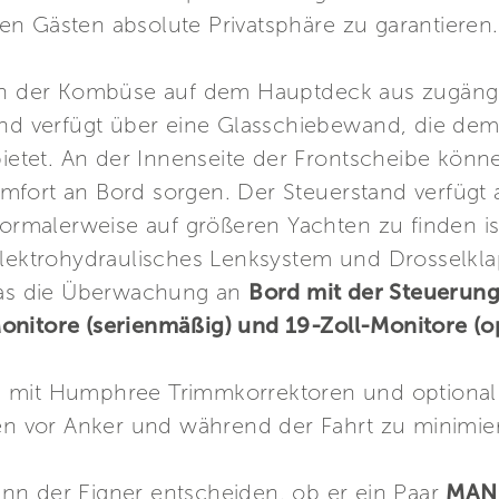
n Gästen absolute Privatsphäre zu garantieren.
on der Kombüse auf dem Hauptdeck aus zugänglich
und verfügt über eine Glasschiebewand, die de
 bietet. An der Innenseite der Frontscheibe kön
fort an Bord sorgen. Der Steuerstand verfügt 
normalerweise auf größeren Yachten zu finden is
elektrohydraulisches Lenksystem und Drosselkl
das die Überwachung an
Bord mit der Steuerung
nitore (serienmäßig) und 19-Zoll-Monitore (op
 mit Humphree Trimmkorrektoren und optional 
len vor Anker und während der Fahrt zu minimie
nn der Eigner entscheiden, ob er ein Paar
MAN 