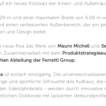
auf ein neues Konzept der Innen- und Außenrä
,29 m und einer maximalen Breite von 6,08 m v
 und einen verbesserten Außenbereich, der ein p
rt und Design bietet.
ie neue Riva das Werk von
Mauro Micheli
und
Se
 in Zusammenarbeit mit dem
Produktstrategiea
hen Abteilung der Ferretti Group.
va
ist einfach einzigartig. Die unverwechselbare
rige und sportliche Silhouette des Aufbaus, di
en Edelstahldetails - werden durch innovative
tlichen Dollborde mit lackierten Verbundprofilen