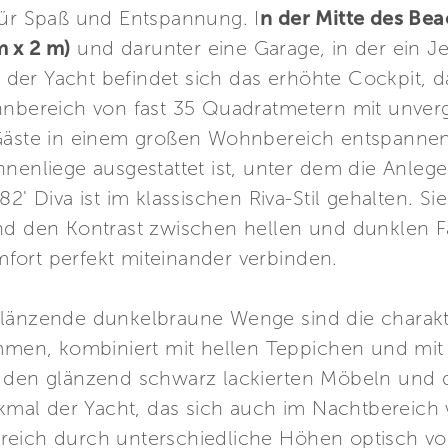
für Spaß und Entspannung. I
n der Mitte des Bea
m x 2 m)
und darunter eine Garage, in der ein J
te der Yacht befindet sich das erhöhte Cockpit, 
hnbereich von fast 35 Quadratmetern mit unverg
 Gäste in einem großen Wohnbereich entspannen
nenliege ausgestattet ist, unter dem die Anlege
2' Diva ist im klassischen Riva-Stil gehalten. Si
und den Kontrast zwischen hellen und dunklen F
fort perfekt miteinander verbinden.
länzende dunkelbraune Wenge sind die charakter
immen, kombiniert mit hellen Teppichen und mi
u den glänzend schwarz lackierten Möbeln und
rkmal der Yacht, das sich auch im Nachtbereich
reich durch unterschiedliche Höhen optisch vo