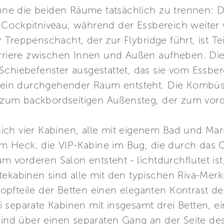
 ohne die beiden Räume tatsächlich zu trennen:
 Cockpitniveau, während der Essbereich weiter
Treppenschacht, der zur Flybridge führt, ist Te
Barriere zwischen Innen und Außen aufheben. Di
Schiebefenster ausgestattet, das sie vom Essbe
s ein durchgehender Raum entsteht. Die Kombüse
zum backbordseitigen Außensteg, der zum vord
ich vier Kabinen, alle mit eigenem Bad und Ma
 im Heck, die VIP-Kabine im Bug, die durch das 
vorderen Salon entsteht - lichtdurchflutet is
tekabinen sind alle mit den typischen Riva-Mer
pfteile der Betten einen eleganten Kontrast der
 separate Kabinen mit insgesamt drei Betten, 
 sind über einen separaten Gang an der Seite d