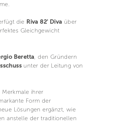
ume.
erfügt die
Riva 82' Diva
über
erfektes Gleichgewicht
rgio Beretta
, den Gründern
usschuss
unter der Leitung von
n Merkmale ihrer
e markante Form der
 neue Lösungen ergänzt, wie
 anstelle der traditionellen