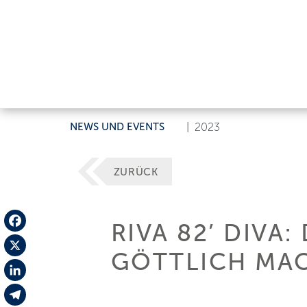
NEWS UND EVENTS
|
2023
ZURÜCK
RIVA 82’ DIVA:
Facebook
GÖTTLICH MAC
X
LinkedIn