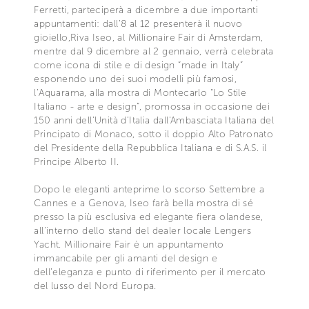
Ferretti, parteciperà a dicembre a due importanti
appuntamenti: dall’8 al 12 presenterà il nuovo
gioiello,Riva Iseo, al Millionaire Fair di Amsterdam,
mentre dal 9 dicembre al 2 gennaio, verrà celebrata
come icona di stile e di design “made in Italy”
esponendo uno dei suoi modelli più famosi,
l’Aquarama, alla mostra di Montecarlo “Lo Stile
Italiano - arte e design”, promossa in occasione dei
150 anni dell’Unità d’Italia dall'Ambasciata Italiana del
Principato di Monaco, sotto il doppio Alto Patronato
del Presidente della Repubblica Italiana e di S.A.S. il
Principe Alberto II.
Dopo le eleganti anteprime lo scorso Settembre a
Cannes e a Genova, Iseo farà bella mostra di sé
presso la più esclusiva ed elegante fiera olandese,
all’interno dello stand del dealer locale Lengers
Yacht. Millionaire Fair è un appuntamento
immancabile per gli amanti del design e
dell’eleganza e punto di riferimento per il mercato
del lusso del Nord Europa.