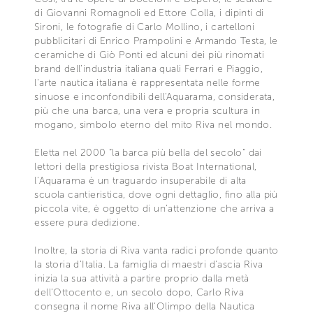
di Giovanni Romagnoli ed Ettore Colla, i dipinti di
Sironi, le fotografie di Carlo Mollino, i cartelloni
pubblicitari di Enrico Prampolini e Armando Testa, le
ceramiche di Giò Ponti ed alcuni dei più rinomati
brand dell’industria italiana quali Ferrari e Piaggio,
l'arte nautica italiana è rappresentata nelle forme
sinuose e inconfondibili dell'Aquarama, considerata,
più che una barca, una vera e propria scultura in
mogano, simbolo eterno del mito Riva nel mondo.
Eletta nel 2000 “la barca più bella del secolo” dai
lettori della prestigiosa rivista Boat International,
l’Aquarama è un traguardo insuperabile di alta
scuola cantieristica, dove ogni dettaglio, fino alla più
piccola vite, è oggetto di un’attenzione che arriva a
essere pura dedizione.
Inoltre, la storia di Riva vanta radici profonde quanto
la storia d’Italia. La famiglia di maestri d'ascia Riva
inizia la sua attività a partire proprio dalla metà
dell'Ottocento e, un secolo dopo, Carlo Riva
consegna il nome Riva all'Olimpo della Nautica