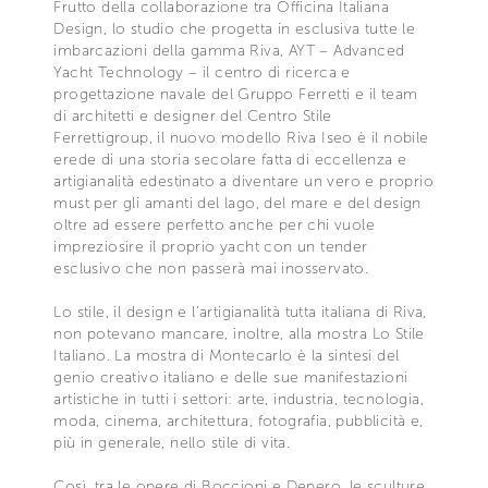
Frutto della collaborazione tra Officina Italiana
Design, lo studio che progetta in esclusiva tutte le
imbarcazioni della gamma Riva, AYT – Advanced
Yacht Technology – il centro di ricerca e
progettazione navale del Gruppo Ferretti e il team
di architetti e designer del Centro Stile
Ferrettigroup, il nuovo modello Riva Iseo è il nobile
erede di una storia secolare fatta di eccellenza e
artigianalità edestinato a diventare un vero e proprio
must per gli amanti del lago, del mare e del design
oltre ad essere perfetto anche per chi vuole
impreziosire il proprio yacht con un tender
esclusivo che non passerà mai inosservato.
Lo stile, il design e l’artigianalità tutta italiana di Riva,
non potevano mancare, inoltre, alla mostra Lo Stile
Italiano. La mostra di Montecarlo è la sintesi del
genio creativo italiano e delle sue manifestazioni
artistiche in tutti i settori: arte, industria, tecnologia,
moda, cinema, architettura, fotografia, pubblicità e,
più in generale, nello stile di vita.
Così, tra le opere di Boccioni e Depero, le sculture