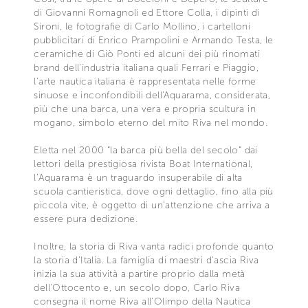
di Giovanni Romagnoli ed Ettore Colla, i dipinti di
Sironi, le fotografie di Carlo Mollino, i cartelloni
pubblicitari di Enrico Prampolini e Armando Testa, le
ceramiche di Giò Ponti ed alcuni dei più rinomati
brand dell’industria italiana quali Ferrari e Piaggio,
l'arte nautica italiana è rappresentata nelle forme
sinuose e inconfondibili dell'Aquarama, considerata,
più che una barca, una vera e propria scultura in
mogano, simbolo eterno del mito Riva nel mondo.
Eletta nel 2000 “la barca più bella del secolo” dai
lettori della prestigiosa rivista Boat International,
l’Aquarama è un traguardo insuperabile di alta
scuola cantieristica, dove ogni dettaglio, fino alla più
piccola vite, è oggetto di un’attenzione che arriva a
essere pura dedizione.
Inoltre, la storia di Riva vanta radici profonde quanto
la storia d’Italia. La famiglia di maestri d'ascia Riva
inizia la sua attività a partire proprio dalla metà
dell'Ottocento e, un secolo dopo, Carlo Riva
consegna il nome Riva all'Olimpo della Nautica