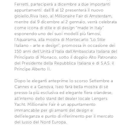
Ferretti, parteciperà a dicembre a due importanti
appuntamenti: dall’8 al 12 presenterà il nuovo
gioiello,Riva Iseo, al Millionaire Fair di Amsterdam,
mentre dal 9 dicembre al 2 gennaio, verrà celebrata
come icona di stile e di design “made in Italy”
esponendo uno dei suoi modelli più famosi,
l’Aquarama, alla mostra di Montecarlo “Lo Stile
Italiano - arte e design”, promossa in occasione dei
150 anni dell’Unità d’Italia dall'Ambasciata Italiana del
Principato di Monaco, sotto il doppio Alto Patronato
del Presidente della Repubblica Italiana e di S.A.S. il
Principe Alberto II.
Dopo le eleganti anteprime lo scorso Settembre a
Cannes e a Genova, Iseo farà bella mostra di sé
presso la più esclusiva ed elegante fiera olandese,
all’interno dello stand del dealer locale Lengers
Yacht. Millionaire Fair è un appuntamento
immancabile per gli amanti del design e
dell’eleganza e punto di riferimento per il mercato
del lusso del Nord Europa.