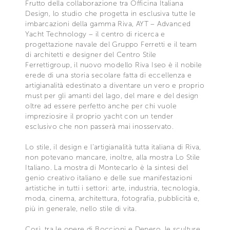
Frutto della collaborazione tra Officina Italiana
Design, lo studio che progetta in esclusiva tutte le
imbarcazioni della gamma Riva, AYT – Advanced
Yacht Technology – il centro di ricerca e
progettazione navale del Gruppo Ferretti e il team
di architetti e designer del Centro Stile
Ferrettigroup, il nuovo modello Riva Iseo è il nobile
erede di una storia secolare fatta di eccellenza e
artigianalità edestinato a diventare un vero e proprio
must per gli amanti del lago, del mare e del design
oltre ad essere perfetto anche per chi vuole
impreziosire il proprio yacht con un tender
esclusivo che non passerà mai inosservato.
Lo stile, il design e l’artigianalità tutta italiana di Riva,
non potevano mancare, inoltre, alla mostra Lo Stile
Italiano. La mostra di Montecarlo è la sintesi del
genio creativo italiano e delle sue manifestazioni
artistiche in tutti i settori: arte, industria, tecnologia,
moda, cinema, architettura, fotografia, pubblicità e,
più in generale, nello stile di vita.
Così, tra le opere di Boccioni e Depero, le sculture