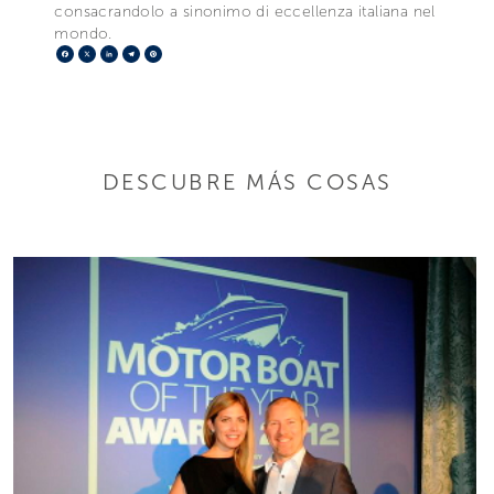
consacrandolo a sinonimo di eccellenza italiana nel
mondo.
Facebook
X
LinkedIn
Telegram
Pinterest
DESCUBRE MÁS COSAS