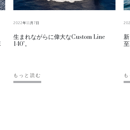
2022年11月7日
20
生まれながらに偉大なCustom Line
新
ボ
140’。
至
。
もっと読む
も