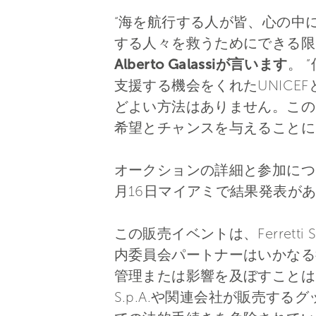
“海を航行する人が皆、心の中
する人々を救うためにできる限
Alberto Galassiが言います
。 
支援する機会をくれたUNICE
どよい方法はありません。この
希望とチャンスを与えること
オークションの詳細と参加につ
月16日マイアミで結果発表があり、
この販売イベントは、Ferrett
内委員会パートナーはいかなる役割
管理または影響を及ぼすことはあり
S.p.A.や関連会社が販売す