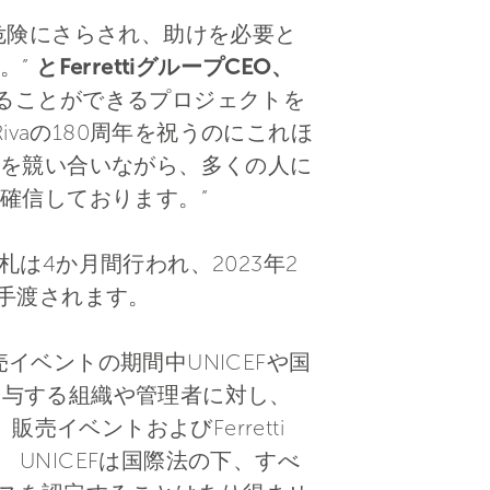
危険にさらされ、助けを必要と
。”
とFerrettiグループCEO、
えることができるプロジェクトを
vaの180周年を祝うのにこれほ
を競い合いながら、多くの人に
を確信しております。”
札は4か月間行われ、2023年2
oが手渡されます。
販売イベントの期間中UNICEFや国
トに関与する組織や管理者に対し、
イベントおよびFerretti
 UNICEFは国際法の下、すべ