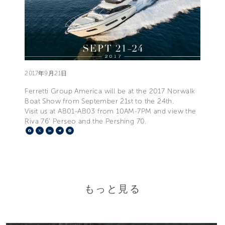
2017年9月21日
Ferretti Group America will be at the 2017 Norwalk
Boat Show from September 21st to the 24th.
Visit us at AB01-AB03 from 10AM-7PM and view the
Riva 76’ Perseo and the Pershing 70.
Facebook
X
LinkedIn
Telegram
Pinterest
もっと見る