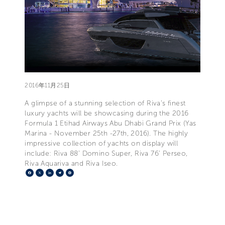
2016年11月25日
A glimpse of a stunning selection of Riva’s finest
luxury yachts will be showcasing during the 2016
Formula 1 Etihad Airways Abu Dhabi Grand Prix (Yas
Marina - November 25th -27th, 2016). The highly
impressive collection of yachts on display will
include: Riva 88’ Domino Super, Riva 76’ Perseo,
Riva Aquariva and Riva Iseo.
Facebook
X
LinkedIn
Telegram
Pinterest