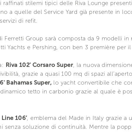
raffinati stilemi tipici delle Riva Lounge presenti
o a quelle del Service Yard già presente in loc
ervizi di refit.
di Ferretti Group sarà composta da 9 modelli in
etti Yachts e Pershing, con ben 3 première per 
a:
Riva 102' Corsaro Super
, la nuova dimensione
ibilità, grazie a quasi 100 mq di spazi all’apert
6' Bahamas Super,
lo yacht convertibile che con
rodinamico tetto in carbonio grazie al quale è po
Line 106’
, emblema del Made in Italy grazie a
ni senza soluzione di continuità. Mentre la poppa