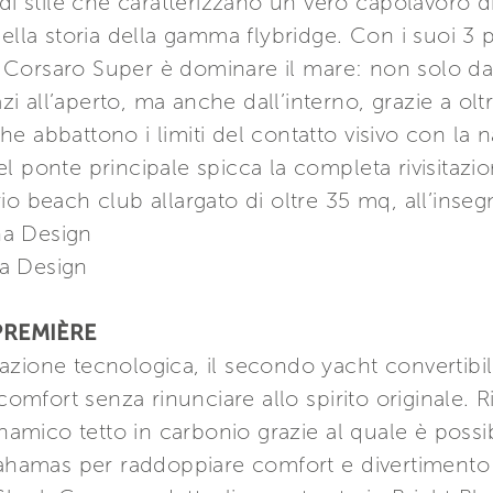
 di stile che caratterizzano un vero capolavoro d
ella storia della gamma flybridge. Con i suoi 3 p
Corsaro Super è dominare il mare: non solo dall
pazi all’aperto, ma anche dall’interno, grazie a o
 che abbattono i limiti del contatto visivo con la n
l ponte principale spicca la completa rivisitazi
o beach club allargato di oltre 35 mq, all’insegn
ana Design
na Design
PREMIÈRE
novazione tecnologica, il secondo yacht convertib
 comfort senza rinunciare allo spirito originale.
dinamico tetto in carbonio grazie al quale è pos
Bahamas per raddoppiare comfort e divertimento a 