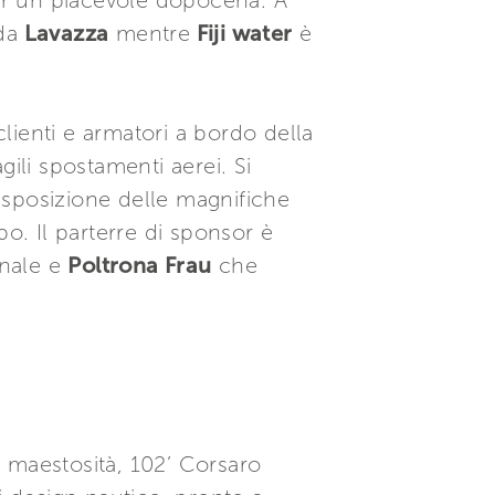
er un piacevole dopocena. A
da
Lavazza
mentre
Fiji water
è
ienti e armatori a bordo della
ili spostamenti aerei. Si
esposizione delle magnifiche
o. Il parterre di sponsor è
onale e
Poltrona Frau
che
 maestosità, 102’ Corsaro