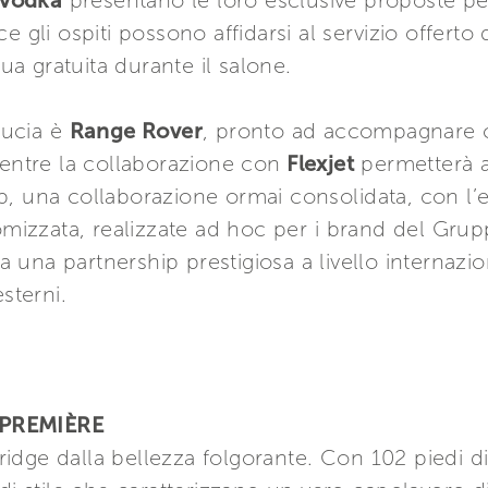
 vodka
presentano le loro esclusive proposte p
 gli ospiti possono affidarsi al servizio offerto 
qua gratuita durante il salone.
iducia è
Range Rover
, pronto ad accompagnare cl
ntre la collaborazione con
Flexjet
permetterà ag
b, una collaborazione ormai consolidata, con l’
omizzata, realizzate ad hoc per i brand del Grupp
e a una partnership prestigiosa a livello internazi
sterni.
 PREMIÈRE
dge dalla bellezza folgorante. Con 102 piedi di