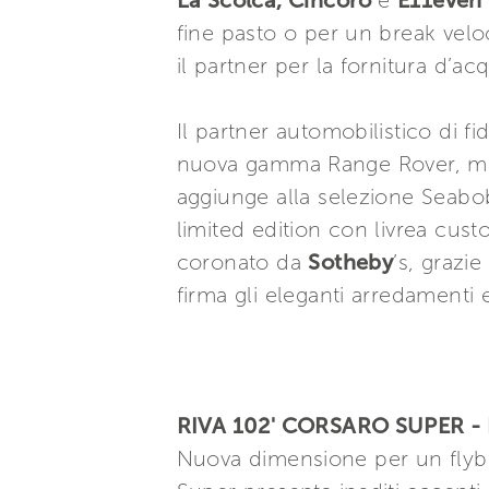
La Scolca, Cincoro
e
E11even
fine pasto o per un break veloce
il partner per la fornitura d’ac
Il partner automobilistico di f
nuova gamma Range Rover, me
aggiunge alla selezione Seabo
limited edition con livrea cust
coronato da
Sotheby
’s, grazi
firma gli eleganti arredamenti e
RIVA 102' CORSARO SUPER -
Nuova dimensione per un flybri