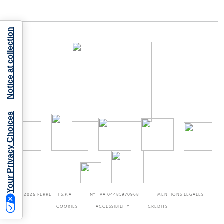
Notice at collection
Your Privacy Choices
©2026
FERRETTI S.P.A
N° TVA 04485970968
MENTIONS LÉGALES
COOKIES
ACCESSIBILITY
CRÉDITS