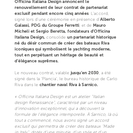
Officina Italiana Design annoncent le
renouvellement de leur contrat de partenariat
exclusif pendant encore cinq années
. L’accord,
signé lors d'une cérémonie en présence d'
Alberto
Galassi, PDG du Groupe Ferretti
, et de
Mauro
Micheli et Sergio Beretta, fondateurs d'Officina
Italiana Design,
consolide
un partenariat historique
né du désir commun de créer des bateaux Riva
iconiques qui symbolisent le yachting moderne,
tout en perpétuant un héritage de beauté et
d'élégance suprêmes.
Le nouveau contrat, valable
jusqu’en 2030
, a été
signé dans la ‘Plancia’, le bureau historique de Carlo
Riva dans le
chantier naval Riva à Sarnico.
« Officina Italiana Design est un atelier "Italian
design Renaissance", caractérisé par un niveau
d'innovation exceptionnel, qui a découvert la
formule de l'élégance intemporelle. À Sarnico, là où
tout a commencé, nous avons signé un accord
exclusif qui permettra de créer des bateaux "Made
in Italy", dotés d’une minutie, d’un style et d’un