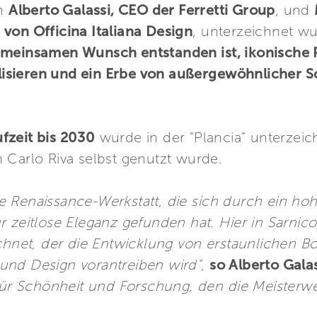
on
Alberto Galassi, CEO der Ferretti Group
, und
von Officina Italiana Design
, unterzeichnet wu
emeinsamen Wunsch entstanden ist, ikonische R
isieren und ein Erbe von außergewöhnlicher S
fzeit bis 2030
wurde in der "Plancia" unterzei
 Carlo Riva selbst genutzt wurde.
eine Renaissance-Werkstatt, die sich durch ein h
r zeitlose Eleganz gefunden hat. Hier in Sarnic
chnet, der die Entwicklung von erstaunlichen Boo
l und Design vorantreiben wird",
so Alberto Gala
 für Schönheit und Forschung, den die Meister