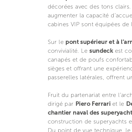
décorées avec des tons clairs.
augmenter la capacité d’accue
cabines VIP sont équipées de li
Sur le
pont supérieur et à l’ar
convivialité. Le
sundeck
est c
canapés et de poufs conforta
sièges et offrant une expérien
passerelles latérales, offren
Fruit du partenariat entre l’arc
dirigé par
Piero Ferrari
et le
D
chantier naval des superyach
construction de superyachts e
Du point de vue technique, l