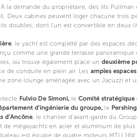
 À la demande du propriétaire, des lits Pullman 
il. Deux cabines peuvent loger chacune trois p
ts doubles, dont l'un est convertible en deux li
rière
, le yacht est complété par des espaces dédi
onçu comme une grande terrasse panoramique é
bles, où trouve également place un
deuxième po
ce de conduite en plein air. Les
amples espaces 
t une zone lounge aménagée avec un Jacuzzi et u
hitecte
Fulvio De Simoni,
le
Comité stratégique 
épartement d’ingénierie du groupe,
le
Pershing 
ts d’Ancône
, le chantier d’avant-garde du Groupe
t de mégayachts en acier et aluminium de plus
e bateau est équipé de quatre moteurs MTU 16