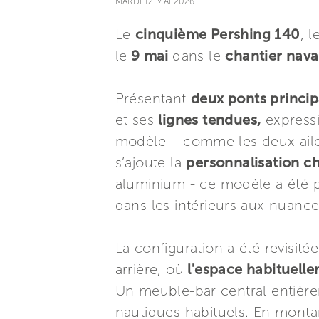
MARDI 12 MAI 2026
Le
cinquième Pershing 140
, 
le
9 mai
dans le
chantier nava
Présentant
deux ponts princi
et ses
lignes tendues,
expressi
modèle – comme les deux ailes
s’ajoute la
personnalisation c
aluminium - ce modèle a été 
dans les intérieurs aux nuance
La configuration a été revisi
arrière, où
l'espace habituelle
Un meuble-bar central entière
nautiques habituels. En monta