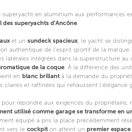
le superyacht en aluminium aux performances ex
l des superyachts d’Ancône
.
paux
et un
sundeck spacieux
, le yacht se distin
on authentique de l’esprit sportif de la marque
 latérales intégrées dans la superstructure au 
hromatique de la coque
. À la différence des un
peint en
blanc brillant
à la demande du propriéta
s claires et raffinées qui rehaussent l'élégance 
tée pour répondre aux exigences du propriétaire
ment utilisé comme garage se transforme en un 
ment équipé a pris la place précédemment réser
nt vers le
cockpit
on atteint un
premier espace