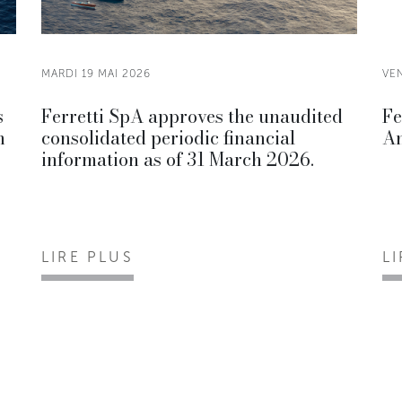
MARDI 19 MAI 2026
VE
s
Ferretti SpA approves the unaudited
Fe
h
consolidated periodic financial
An
information as of 31 March 2026.
LIRE PLUS
L