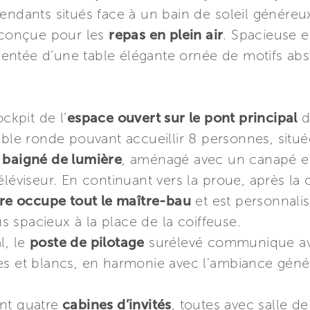
endants situés face à un bain de soleil généreu
 conçue pour les
repas en plein air
. Spacieuse e
émentée d’une table élégante ornée de motifs abstr
ckpit de l’
espace ouvert sur le pont principal
d
ble ronde pouvant accueillir 8 personnes, situ
 baigné de lumière
, aménagé avec un canapé et
éléviseur. En continuant vers la proue, après la
ire occupe tout le maître-bau
et est personnali
 spacieux à la place de la coiffeuse.
l, le
poste de pilotage
surélevé communique ave
es et blancs, en harmonie avec l'ambiance géné
nt quatre
cabines d’invités
, toutes avec salle d