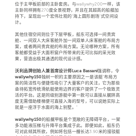
位于主甲板前部的主卧套房。与wallywhy200一样，该
主卧同样拥有270度全景视野，并且在其超高的船艏加
持下，呈现出一个宏伟壮观的“海上圆形剧场”式空间设
计。
其他住宿空间则位于下层甲板，船东可选择一间贵宾
舱、一间双人大床客舱外加一间双单人床客舱的布局方
案，或者两间贵宾舱的布局方案。无论哪种方案，所有
客舱都受益于大面积窗户所带来的无可比拟的采光效
果，营造出极其通透的现代设计感。
沃利品牌创始人兼首席设计师Luca Bassani
强调称，令
wallywhy150
独树一帜的主要原因之一是该艇“布局方
案的简洁性与便捷性吸引了大量客户的关注，它为那些
亟待拓宽传统滑航艇使用边界的客户提供了一个极致灵
活的平台。这是同级别游艇中第一款可以直接从艉阱高
度无需借助楼梯便可直接入海的型号，可以说她实际上
就是一座浮于水面的海上别墅。”
wallywhy150
的船艉甲板是个宽敞的无障碍平台，一架
多功能液压梯与升降平台集成于此。即便如此，船东仍
可对此倾其所欲，例如将包括一艘长达3.90米的接驳艇