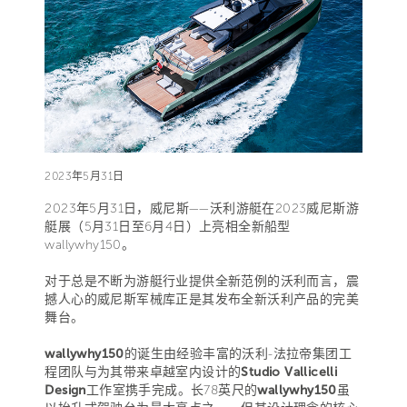
2023年5月31日
2023年5月31日，威尼斯——沃利游艇在2023威尼斯游
艇展（5月31日至6月4日）上亮相全新船型
wallywhy150。
对于总是不断为游艇行业提供全新范例的沃利而言，震
撼人心的威尼斯军械库正是其发布全新沃利产品的完美
舞台。
wallywhy150
的诞生由经验丰富的沃利-法拉帝集团工
程团队与为其带来卓越室内设计的
Studio Vallicelli
Design
工作室携手完成。长78英尺的
wallywhy150
虽