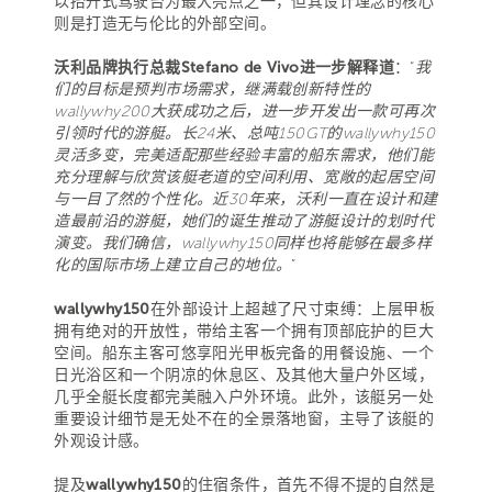
以抬升式驾驶台为最大亮点之一，但其设计理念的核心
则是打造无与伦比的外部空间。
沃利品牌执行总裁Stefano de Vivo进一步解释道
：“
我
们的目标是预判市场需求，继满载创新特性的
wallywhy200大获成功之后，进一步开发出一款可再次
引领时代的游艇。长24米、总吨150GT的wallywhy150
灵活多变，完美适配那些经验丰富的船东需求，他们能
充分理解与欣赏该艇老道的空间利用、宽敞的起居空间
与一目了然的个性化。近30年来，沃利一直在设计和建
造最前沿的游艇，她们的诞生推动了游艇设计的划时代
演变。我们确信，wallywhy150同样也将能够在最多样
化的国际市场上建立自己的地位。
”
wallywhy150
在外部设计上超越了尺寸束缚：上层甲板
拥有绝对的开放性，带给主客一个拥有顶部庇护的巨大
空间。船东主客可悠享阳光甲板完备的用餐设施、一个
日光浴区和一个阴凉的休息区、及其他大量户外区域，
几乎全艇长度都完美融入户外环境。此外，该艇另一处
重要设计细节是无处不在的全景落地窗，主导了该艇的
外观设计感。
提及
wallywhy150
的住宿条件，首先不得不提的自然是