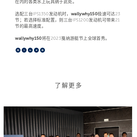
在内的各类水上玩具纳于此处。
选配三台IPS1350发动机时，
wallywhy150
极速可达23
节；若选择标准配置，则三台IPS1200发动机可带来21
节的最高速度。
wallywhy150
将在2023戛纳游艇节上全球首秀。
Facebook
X
LinkedIn
Telegram
Pinterest
了解更多