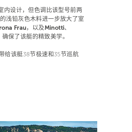
风室内设计，但色调比该型号前两
的浅铅灰色木料进一步放大了室
rona Frau
，以及
Minotti
、
，确保了该艇的精致美学。
动机带给该艇38节极速和35节巡航