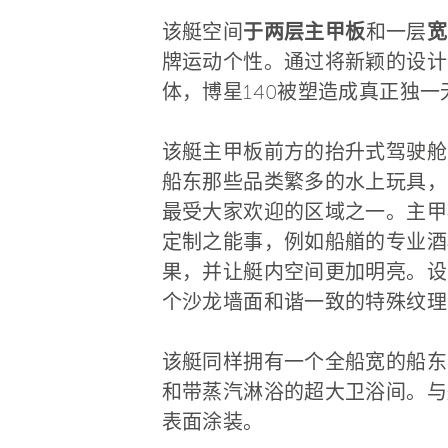
该艇空间
于两层主甲板
和一层
宽
牌运动个性。通过将新颖的设计
体，博星140被塑造成真正独
该艇主甲板前方的抬升式驾驶舱
船东那些品类繁多的水上玩具，
最受大家欢迎的区域之一。主甲
定制之能事，例如船艏的专业酒
果，并让艇内空间更加明亮。设
个沙龙墙面和谐一致的特殊纹理
该艇同样拥有一个全船宽的船东
和带蒸汽淋浴的超大卫浴间。与
表面涂装。