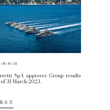
23年5月10日
rretti SpA approves Group results
 of 31 March 2023.
看全文