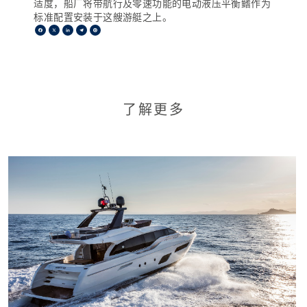
适度，船厂将带航行及零速功能的电动液压平衡鳍作为
标准配置安装于这艘游艇之上。
Facebook
X
LinkedIn
Telegram
Pinterest
了解更多