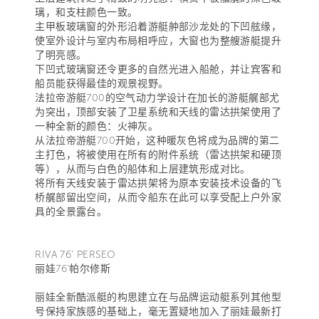
璃，和支柱颜色一致。
主甲板玻璃窗的外形沿着游艇舯部沙龙处的下凹舷缘，
使室外设计与室内布局相呼应，大窗也为整艘游艇提升
了明亮感。
下凹式玻璃窗还令更多的自然光进入船舱，并让宾客和
船员能获得最佳的观景视野。
法拉帝游艇700的空气动力学设计在加长的游艇艉部尤
为突出，顶部安装了卫星系统和天线的雷达拱架使用了
一种全新的颜色：火神灰。
从法拉帝游艇700开始，这种暖灰色将成为品牌的第二
主打色，将被使用在所有的附件系统（雷达拱架和硬顶
等），从而与白色的船体和上层建筑形成对比。
将所有天线安装于雷达拱架将为原本安装技术设备的飞
桥艉部留出空间，从而令船东在此可以享受配上户外家
具的全景露台。
RIVA 76’ PERSEO
丽娃76’帕尔修斯
丽娃全新酷派艇的构思建立在与品牌运动艇系列其他型
号保持家族感的基础上，毫无置疑地加入了丽娃最新打