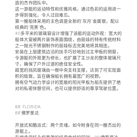
造的杰作团队中。
这一游艇的运动特性和优雅风格，通过色彩的运用进一
步得到强化，令人过目难忘。
第一艘船体采用的主色调是全新的“灰月”金属银，配以
经典的“亮黑”色。
40多平米的玻璃窗设计增强了该艇的运动外观：宽大的
船体大窗被两片装饰表面围绕，由丽娃的特有传统材料
之一抛光不锈钢制作的丽娃标志完美地将其相连。
安装在上层建筑边沿的扶手巧妙地划过主甲板的侧窗，
令游艇的外观更为修长，也扩展了主沙龙的整体玻璃尺
寸，确保了户外过道的绝佳安全性。
超宽的挡风玻璃由一根中央支柱支撑，达到了可实现面
积的极致，旨在确保船长拥有最宽广的视野。
拥有空气动力学设计的宽敞的阳光甲板为船东提供了绝
对的私密休憩空间，也可以提供舒适的尊享驾驶位置。
88’ FLORIDA
88‘佛罗里达
开放式和酷派式：两个灵魂，如今附身在同一艘杰出的
游艇上。