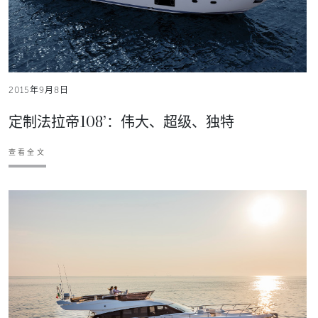
2015年9月8日
定制法拉帝108’：伟大、超级、独特
查看全文