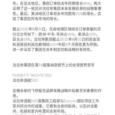
布。在亚太地区，集团订单较去年同期增长96%，再次
证明了这一地区对法拉帝集团未来发展前景的战略重要
性。最后，美洲地区订单较去年同期有20%的增长，实
现了集团在所有市场的增长。
截止2015年8月31日，在各地理区域综合订单数量的百
分比分布如下：欧洲-中东-非洲占59%，美洲占22%，
亚太占19%。法拉帝集团截止2015年8月31日的现金流
和息税前利润也都相较2014年前8个月表现更为积极，
进一步证实了集团在去年制定的新战略的有效性。
法拉帝集团在第38届戛纳游艇节上的全球首秀型号
FERRETTI YACHTS 550
法拉帝游艇550
这艘全新的飞桥艇在品牌发展战略中起着至关重要的作
用。
法拉帝游艇550是集团工程部与Zuccon国际项目工作
室共同合作的成果。它拥有全新的船体，以及对设备
间、机舱和室内布置的全新布局。