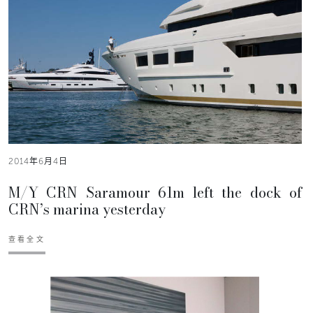
2014年6月4日
M/Y CRN Saramour 61m left the dock of
CRN’s marina yesterday
查看全文