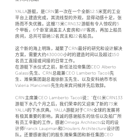
YALLA游艇，是CRN第一次在一个全新12.5米宽的工业
平台上建造完成，其流线型的外观，显得动感十足，张
扬而不失优雅。这艘73米CRN132游艇有令人惊叹的5
个甲板，6个卧室涵盖主人套房和VIP客房，再加上船员
房间，总共可容纳12名宾主和22名船员。
这个新的海上明珠，凝聚了CRN最好的研究和设计解决
方案，需要大约430000小时的建造时间以及超过150
名员工直接或间接的日常工作。
在游艇下水仪式之前，新任法拉帝集团CEO Alberto
Galassi先生、CRN总裁兼CEO Lamberto Tacoli先
生、潍柴集团副总裁徐新玉先生、以及安科纳市市长
Valeria Mancinelli先生向来宾问候并先后致辞。
CRN主席兼CEO Lamberto Tacoli说：“在61米CRN133
游艇下水几个月之后，我们荣幸的又迎来了新的73米
YALLA的下水庆典。YALLA游艇对于CRN全球的发展将
有极其重要的影响。真诚的感谢船东的信任以及船厂所
有员工辛勤的工作，感谢Omega Architects公司的设
计师Franck Laupman和Droulers Architecture设计团
队。还要感谢我们的股东潍柴集团和新任集团CEO