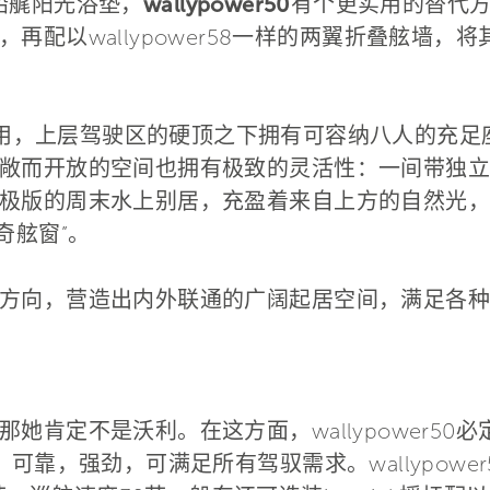
居中船艉阳光浴垫，
wallypower50
有个更实用的替代方
再配以wallypower58一样的两翼折叠舷墙，
用，上层驾驶区的硬顶之下拥有可容纳八人的充足
敞而开放的空间也拥有极致的灵活性：一间带独立
极版的周末水上别居，充盈着来自上方的自然光，
神奇舷窗”。
方向，营造出内外联通的广阔起居空间，满足各种
她肯定不是沃利。在这方面，wallypower50
进系统：可靠，强劲，可满足所有驾驭需求。wallypo