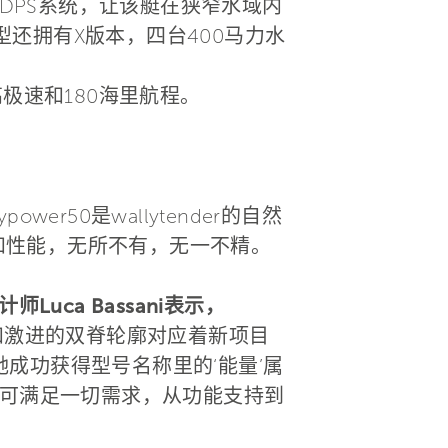
配以DPS系统，让该艇在狭窄水域内
还拥有X版本，四台400马力水
极速和180海里航程。
50是wallytender的自然
格和性能，无所不有，无一不精。
uca Bassani表示，
V船体和激进的双脊轮廓对应着新项目
她成功获得型号名称里的‘能量’属
也可满足一切需求，从功能支持到