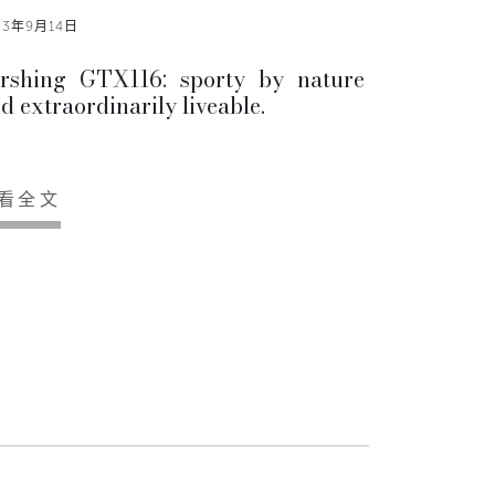
23年9月14日
rshing GTX116: sporty by nature
d extraordinarily liveable.
看全文