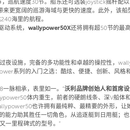
6节，巡航速度30节。船东还可选装joystick摇杆
带来更宽阔的巡游海域与更快的速度。此外，该船型
240海里的航程。
级驱动系统，
wallypower50X
还将拥有超50节的最高
施，完备的多功能性和卓越的操控性，wallypower
ypower系列的入门之选：酷炫、便捷、创新、风
wer118一脉相承，表里如一。”
沃利品牌创始人和首席设计师L
将在wallypower50体内重生，前者的硬朗线条、深
lypower50也许拥有最纯粹、最精要的外形，让
，她的能力助其胜任一切角色，从追逐艇到日用艇；
又一里程碑式的型号。”