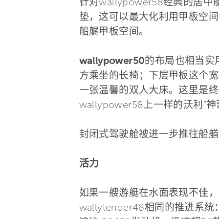
针对wallypower58经典的
垫，这可以最大化利用甲板空间，
船艉甲板空间。
wallypower50
的布局也相当实
方乘坐的长椅；下层甲板这个宽
一张温馨的双人大床。这里是终
wallypower58上一样的沃利“
封闭式驾驶舱被进一步推往船艏
活力
如果一艘游艇在水面表现不佳，那
wallytender48相同的推