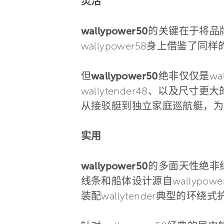
灵活
wallypower50
的关键在于将品
wallypower58身上借
但
wallypower50
绝非仅仅是wal
wallytender48、以及尺
从接驳艇到独立家庭巡航艇，为
实用
wallypower50
的多面天性绝非
线条和船体设计源自wallypo
装配wallytender典型的环绕