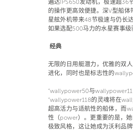
遍达IPS650发动机，极速超3
的操作更高效便捷。深V型船体
星舷外机带来48节极速与仍长达
如果选配500马力的水星赛事
经典
无限的日用艇潜力，优雅的双人过夜设
进化，同时也是标志性的wall
“wallypower50与wallypo
“wallypower118的灵魂
超高活力与适航性的船体，而wal
性（power）。更重要的是
极致风格，这让她成为沃利品牌