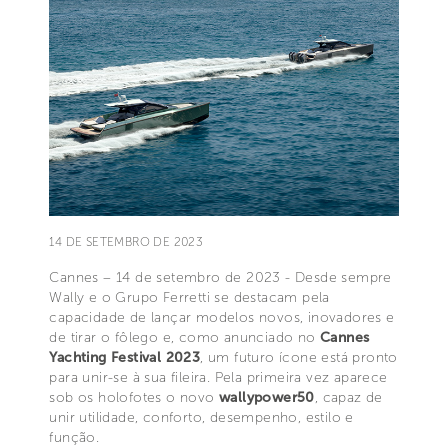
14 DE SETEMBRO DE 2023
Cannes – 14 de setembro de 2023 - Desde sempre
Wally e o Grupo Ferretti se destacam pela
capacidade de lançar modelos novos, inovadores e
de tirar o fôlego e, como anunciado no
Cannes
Yachting Festival 2023
, um futuro ícone está pronto
para unir-se à sua fileira. Pela primeira vez aparece
sob os holofotes o novo
wallypower50
, capaz de
unir utilidade, conforto, desempenho, estilo e
função.