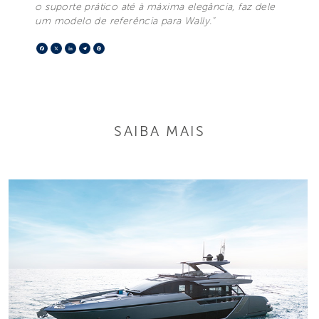
o suporte prático até à máxima elegância, faz dele
um modelo de referência para Wally."
Facebook
X
LinkedIn
Telegram
Pinterest
SAIBA MAIS