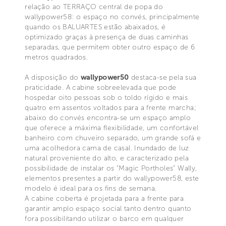
relação ao TERRAÇO central de popa do
wallypower58: o espaço no convés, principalmente
quando os BALUARTES estão abaixados, é
optimizado graças à presença de duas caminhas
separadas, que permitem obter outro espaço de 6
metros quadrados.
A disposição do
wallypower50
destaca-se pela sua
praticidade. A cabine sobreelevada que pode
hospedar oito pessoas sob o toldo rígido e mais
quatro em assentos voltados para a frente marcha;
abaixo do convés encontra-se um espaço amplo
que oferece a máxima flexibilidade, um confortável
banheiro com chuveiro separado, um grande sofá e
uma acolhedora cama de casal. Inundado de luz
natural proveniente do alto, e caracterizado pela
possibilidade de instalar os “Magic Portholes” Wally,
elementos presentes a partir do wallypower58, este
modelo é ideal para os fins de semana.
A cabine coberta é projetada para a frente para
garantir amplo espaço social tanto dentro quanto
fora possibilitando utilizar o barco em qualquer