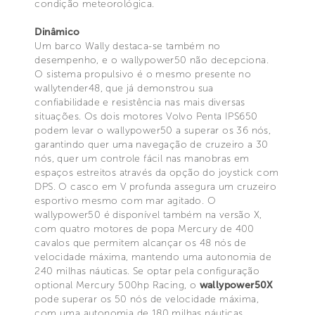
condição meteorológica.
Dinâmico
Um barco Wally destaca-se também no
desempenho, e o wallypower50 não decepciona.
O sistema propulsivo é o mesmo presente no
wallytender48, que já demonstrou sua
confiabilidade e resistência nas mais diversas
situações. Os dois motores Volvo Penta IPS650
podem levar o wallypower50 a superar os 36 nós,
garantindo quer uma navegação de cruzeiro a 30
nós, quer um controle fácil nas manobras em
espaços estreitos através da opção do joystick com
DPS. O casco em V profunda assegura um cruzeiro
esportivo mesmo com mar agitado. O
wallypower50 é disponível também na versão X,
com quatro motores de popa Mercury de 400
cavalos que permitem alcançar os 48 nós de
velocidade máxima, mantendo uma autonomia de
240 milhas náuticas. Se optar pela configuração
optional Mercury 500hp Racing, o
wallypower50X
pode superar os 50 nós de velocidade máxima,
com uma autonomia de 180 milhas náuticas.