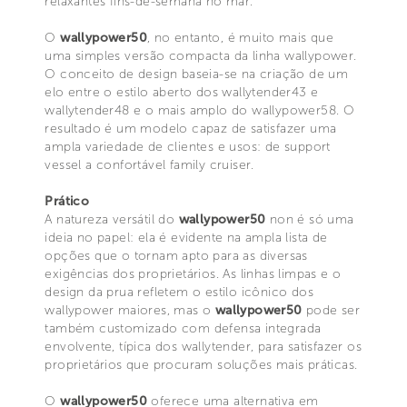
relaxantes fins-de-semana no mar.
O
wallypower50
, no entanto, é muito mais que
uma simples versão compacta da linha wallypower.
O conceito de design baseia-se na criação de um
elo entre o estilo aberto dos wallytender43 e
wallytender48 e o mais amplo do wallypower58. O
resultado é um modelo capaz de satisfazer uma
ampla variedade de clientes e usos: de support
vessel a confortável family cruiser.
Prático
A natureza versátil do
wallypower50
non é só uma
ideia no papel: ela é evidente na ampla lista de
opções que o tornam apto para as diversas
exigências dos proprietários. As linhas limpas e o
design da prua refletem o estilo icônico dos
wallypower maiores, mas o
wallypower50
pode ser
também customizado com defensa integrada
envolvente, típica dos wallytender, para satisfazer os
proprietários que procuram soluções mais práticas.
O
wallypower50
oferece uma alternativa em