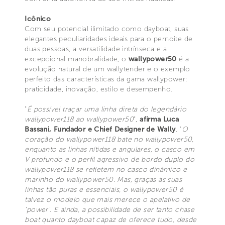
Icônico
Com seu potencial ilimitado como dayboat, suas
elegantes peculiaridades ideais para o pernoite de
duas pessoas, a versatilidade intrínseca e a
excepcional manobralidade, o
wallypower50
é a
evolução natural de um wallytender e o exemplo
perfeito das características da gama wallypower:
praticidade, inovação, estilo e desempenho.
"
É possível traçar uma linha direta do legendário
wallypower118 ao wallypower50
",
afirma Luca
Bassani, Fundador e Chief Designer de Wally
. "
O
coração do wallypower118 bate no wallypower50,
enquanto as linhas nítidas e angulares, o casco em
V profundo e o perfil agressivo de bordo duplo do
wallypower118 se refletem no casco dinâmico e
marinho do wallypower50. Mas, graças às suas
linhas tão puras e essenciais, o wallypower50 é
talvez o modelo que mais merece o apelativo de
'power'. E ainda, a possibilidade de ser tanto chase
boat quanto dayboat capaz de oferece tudo, desde