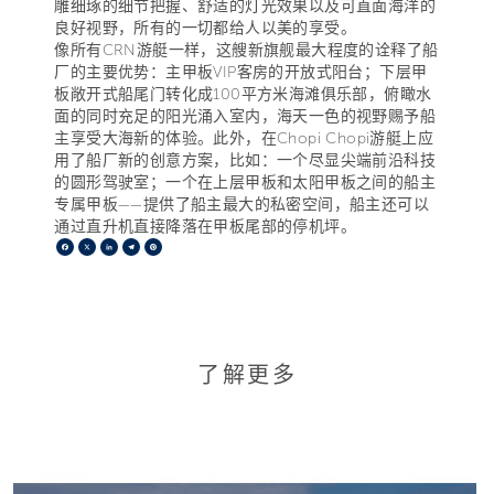
雕细琢的细节把握、舒适的灯光效果以及可直面海洋的
良好视野，所有的一切都给人以美的享受。
像所有CRN游艇一样，这艘新旗舰最大程度的诠释了船
厂的主要优势：主甲板VIP客房的开放式阳台；下层甲
板敞开式船尾门转化成100平方米海滩俱乐部，俯瞰水
面的同时充足的阳光涌入室内，海天一色的视野赐予船
主享受大海新的体验。此外，在Chopi Chopi游艇上应
用了船厂新的创意方案，比如：一个尽显尖端前沿科技
的圆形驾驶室；一个在上层甲板和太阳甲板之间的船主
专属甲板——提供了船主最大的私密空间，船主还可以
通过直升机直接降落在甲板尾部的停机坪。
Facebook
X
LinkedIn
Telegram
Pinterest
了解更多