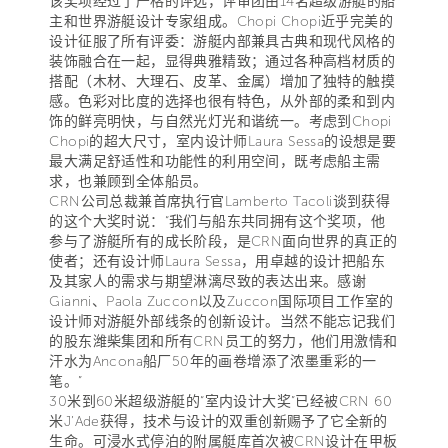
该奖项经过了严格的评选，评审团由14名超级游艇的船
主和世界游艇设计专家组成。Chopi Chopi近乎完美的
设计征服了所有评委：游艇内部兼具古典和现代风格的
装饰融合在一起，显得典雅精致；通过各种高档材质的
搭配（木材、大理石、皮革、金属）增加了独特的触摸
感。色彩对比度的选择也很有特色，从外部的柔和到内
饰的鲜亮明快，与自然光灯光和谐统一。考虑到Chopi
Chopi的超大尺寸，室内设计师Laura Sessa的设想是要
最大满足舒适性和功能性的利用空间，既考虑船主需
求，也兼顾到全体船员。
CRN公司总裁兼首席执行官Lamberto Tacoli谈到获得
的这个大奖时说：“我们与船东共同拥有这个奖项，他
参与了游艇所有的成长阶段，是CRN面向世界的真正的
使者；还有设计师Laura Sessa，用卓越的设计把船东
及其家人的需求与期望淋漓尽致的表达出来。感谢
Gianni、Paola Zuccon以及Zuccon国际项目工作室的
设计师对游艇外部线条的创新设计。当然不能忘记我们
的股东潍柴集团和所有CRN员工的努力，他们用激情和
汗水为Ancona船厂50年的画卷增添了浓墨重彩的一
笔。”
30米到60米超级游艇的“室内设计大奖”已经被CRN 60
米J’Ade获得，技术与设计的双重创新赐予了它全新的
生命。可浸水式停泊的附属艇库首次被CRN设计在甲板