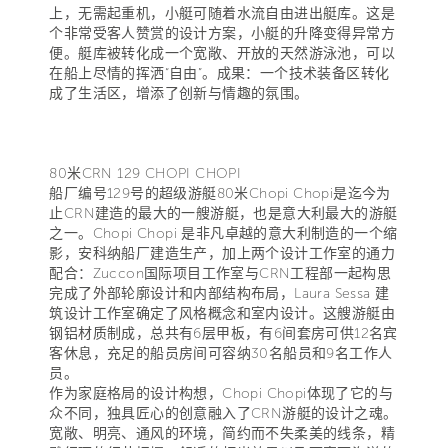
上，无需起重机，小艇可随着水流自由进出艇库。这是
个非常受客人赞赏的设计方案，小艇的升降变得异常方
便。艇库被转化成一个宽敞、开放的天然游泳池，可以
在船上尽情的挥洒“自由”。成果：一个技术装备区转化
成了生活区，增添了创新与情趣的氛围。
80米CRN 129 CHOPI CHOPI
船厂编号129号的超级游艇80米Chopi Chopi是迄今为
止CRN建造的最大的一艘游艇，也是意大利最大的游艇
之一。Chopi Chopi 是非凡卓越的意大利制造的一个缩
影，安科纳船厂建造生产，加上两个设计工作室的通力
配合：Zuccon国际项目工作室与CRN工程部一起构思
完成了外部轮廓设计和内部结构布局，Laura Sessa 建
筑设计工作室确定了风格概念和室内设计。这艘游艇由
钢铝材质制成，总共有6层甲板，有6间套房可供12名宾
客休息，充足的船员房间可容纳30名船员和9名工作人
员。
作为家庭格局的设计构想，Chopi Chopi体现了它的与
众不同，独具匠心的创意融入了CRN游艇的设计之魂。
宽敞、明亮、通风的环境，简约而不失柔美的线条，精