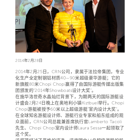
2014年2月28日
2014年2月25日，CRN公司，隶属于法拉帝集团，专业
化生产全定制钢铝材质40—90米超级豪华游艇；它的
新旗舰80米Chopi Chopi赢得了由国际游艇传媒出版集
团颁发的“2014年Showboats设计大奖”。
在施华洛世奇水晶灿烂背景下，为期两天的国际游艇设
计盛会2月24日晚上在奥地利小镇Kiztbuel举行。Chopi
Chopi游艇被授予60米以上超级游艇“室内设计大奖”。
在全球知名游艇设计师、游艇行业专家和船东组成的观
众面前，CRN公司总裁兼首席执行官Lamberto Tacoli
先生、Chopi Chopi室内设计师Laura Sessa一起领取了
这个奖。