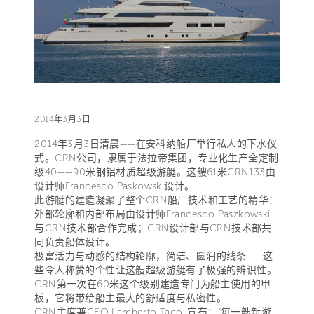
2014年3月3日
2014年3月3日清晨——在安科纳船厂举行私人的下水仪
式。CRN公司，隶属于法拉帝集团，专业化生产全定制
级40——90米钢铝材质超级游艇。这艘61米CRN133由
设计师Francesco Paskowski设计。
此游艇的建造凝聚了整个CRN船厂技术和工艺的精华：
外部轮廓和内部布局由设计师Francesco Paszkowski
与CRN技术部合作完成；CRN设计部与CRN技术部共
同负责船体设计。
极富活力与动感的结构轮廓，简洁、圆润的线条——这
些令人称赞的个性让这艘超级游艇有了极强的辨识性。
CRN第一次在60米这个级别建造专门为船主使用的甲
板，它将带给船主最大的舒适度与私密性。
CRN主席兼CEO Lamberto Tacoli宣布：“每一艘新游