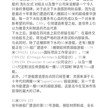
艇的‘洗礼仪式’对船主以及整个公司来说都是一个令人
兴奋的里程碑。对于此次下水我感到特别自豪，因为这
是最近十年里我们建造的第八艘超过60米的超级豪华游
艇。每一次下水标志着多年心血的完成以及一个对未来
新希望的开始。CRN，引领建造希望之船，是世界上引
以为傲意大利制造的杰出代表”
下水之后，游艇在四月底之前仍将留在船厂：在最终交
付给船东之前，将完成严格的技术测试和内部装饰。
与此同时，除了这艘即将下水的60米游艇，还有5艘游
艇正在CRN船厂建造中：3艘钢铝材质超级游艇——74
米CRN131（Zuccon国际项目工作室设计），73米
CRN132（Omega Architects公司设计），55米
CRN134（Nuvolari & Lenard公司设计），以及一艘
124尺定制法拉帝游艇和一艘122尺铝制“神话号”Riva游
艇。
此外，2个游艇建造意向合同已经签署：灵感来源于七
十年代的两艘44米“SuperConero”超级游艇；另一个意
向书是建造一艘68米的超级游艇，这是迄今在亚洲市场
获得的最大的订单。
61米CRN 133
安科纳船厂建造的第133号游艇，钢铝材质制成、全长