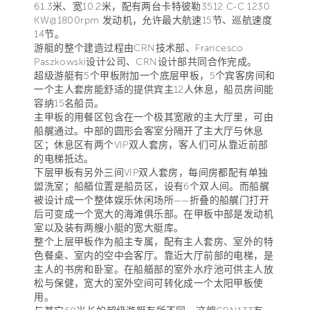
61.3米、宽10.2米，配有两台卡特彼勒3512 C-C 1230
KW@1800rpm 发动机，允许最大航速15节、巡航速度
14节。
游艇的整个建造过程由CRN技术部、Francesco
Paszkowski设计公司、CRN设计部共同合作完成。
超级游艇有5个甲板附加一个底层甲板，5个宾客房间和
一个主人套房能舒适的提供宾主12人休息，船员房间能
容纳15名船员。
主甲板的用餐区包含在一个极其宽敞的主大厅里，可由
船艉通过。中部的圆形会客室分隔开了主大厅与休息
区；休息区有两个VIP双人套房，客人们可从靠近前部
的电梯抵达。
下层甲板有另外三间VIP双人套房，每间房都配有单独
盥洗室；船艏位置是船员区，设有6个双人间。而船艉
被设计成一个整体娱乐休闲场所——折叠的船艉门打开
后可变成一个宽大的海滩俱乐部。在甲板中部是发动机
室以及装有两艘小艇的宽大艇库。
整个上层甲板作为船主专属，配有主人套房、室外的特
色餐桌、室内的空中会客厅。靠近大厅前部的电梯，是
主人的书房和卧室。在船艏部的室外水疗池可供主人放
松与保健，宽大的室外空间可转化成一个太阳甲板使
用。