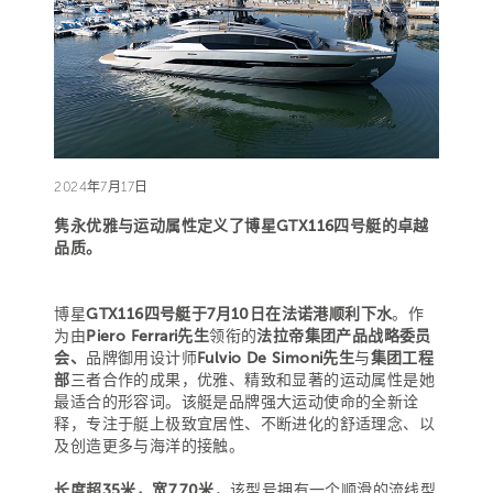
2024年7月17日
隽永优雅与运动属性定义了博星GTX116四号艇的卓越
品质。
博星
GTX116四号艇于7月10日在法诺港顺利下水
。作
为由
Piero Ferrari先生
领衔的
法拉帝集团产品战略委员
会、
品牌御用设计师
Fulvio De Simoni先生
与
集团工程
部
三者合作的成果，优雅、精致和显著的运动属性是她
最适合的形容词。该艇是品牌强大运动使命的全新诠
释，专注于艇上极致宜居性、不断进化的舒适理念、以
及创造更多与海洋的接触。
长度超35米，宽7.70米
，该型号拥有一个顺滑的流线型