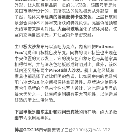
外形，让人联想到品牌一贯的SUV形象。该四号艇是为
美国市场所设计的，其所表达的优雅概念从外部便一目
了然，船体采用经典
的博星蒙特卡洛灰色
，上层建筑则
是混合两种不同博星灰所获的特殊色调。亮黑色硬顶和
天线罩带来鲜明对比。
大面积玻璃
强化了整体风格，使
室内充满自然采光，并让室内外亲密交融。
主甲
板大沙龙
布局以酒吧为亮点，内含四把
Poltrona
Frau
钢凳和山核桃色皮革凳。同样的设计标签也出现在
中央位置的大沙发上，它的浅灰色和象牙色与其他家具
相得益彰，并与深灰色地板形成鲜明对比。此外，该区
域内还另配有两
个Minotti单人沙发
。艇上其他区域和
家具也都选择了对比鲜明的色调，比如厨房内的色系搭
配与沙龙和其他空间都保持着延续性。品牌决定使用多
家合作品牌的产品来个性化室内设计，这也是该型号的
最大优势之一，让空间定制拥有更大可能性，以创造最
舒适的艇上生活体验。
下层甲板
是
船东主卧和四间贵宾舱
的所在地，绝大多数
细节均采用亮黑色。
博星GTX116
四号艇安装了三台2000马力MAN V12