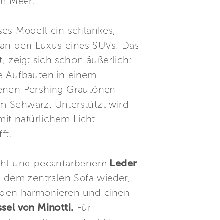
m Meer.
ses Modell ein schlankes,
e an den Luxus eines SUVs. Das
, zeigt sich schon äußerlich:
ie Aufbauten in einem
denen Pershing Grautönen
m Schwarz. Unterstützt wird
it natürlichem Licht
ft.
Stahl und pecanfarbenem
Leder
f dem zentralen Sofa wieder,
änden harmonieren und einen
sel von Minotti.
Für