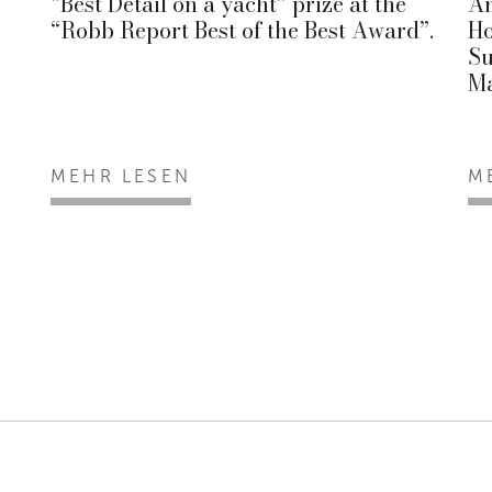
“Best Detail on a yacht” prize at the
An
“Robb Report Best of the Best Award”.
Ho
Su
Ma
MEHR LESEN
M