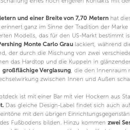
Schaffung eines noch engeren Kontakts mit de
etern und einer Breite von 7,70 Metern
hat die
d erinnert ganz im Sinne der Tradition der Mark
rten Modells, das für den US-Markt bestimmt ist
Pershing Monte Carlo Grau
lackiert, während d
sind, der durch die Mischung von zwei verschie
ehen das Hardtop und die Kuppeln in glänzende
e
großflächige Verglasung
, die den Innenraum m
Wechselwirkung zwischen Innen und Außen schaf
tdeck ist mit einer Bar mit vier Hockern aus 
t.
Das gleiche Design-Label findet sich auch au
beintöne mit den übrigen Einrichtungsgegenst
 des Fußbodens bilden. Hinzu kommen
zwei Ses