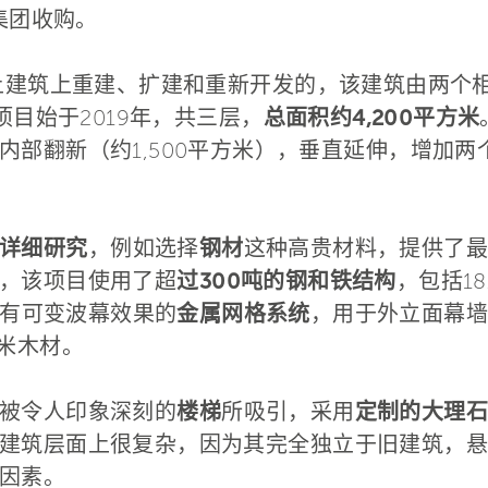
帝集团收购。
凝土建筑上重建、扩建和重新开发的，该建筑由两个
项目始于2019年，共三层，
总面积约4,200平方米
内部翻新（约1,500平方米），垂直延伸，增加两
详细研究
，例如选择
钢材
这种高贵材料，提供了最
，该项目使用了超
过300吨的钢和铁结构
，包括1
有可变波幕效果的
金属网格系统
，用于外立面幕墙
方米木材。
被令人印象深刻的
楼梯
所吸引，采用
定制的大理石
建筑层面上很复杂，因为其完全独立于旧建筑，悬
因素。