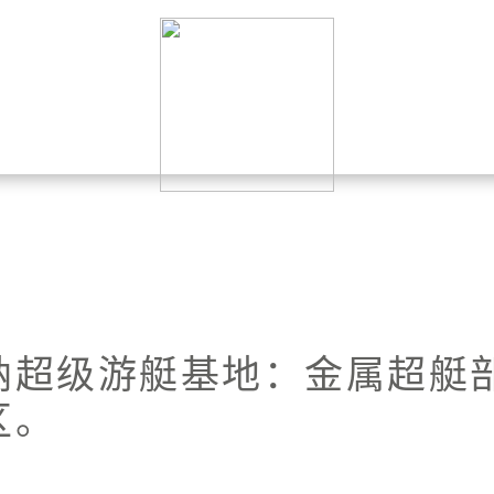
纳超级游艇基地：金属超艇
区。