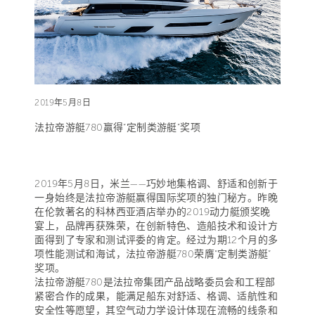
2019年5月8日
法拉帝游艇780赢得“定制类游艇”奖项
2019年5月8日，米兰——巧妙地集格调、舒适和创新于
一身始终是法拉帝游艇赢得国际奖项的独门秘方。昨晚
在伦敦著名的科林西亚酒店举办的2019动力艇颁奖晚
宴上，品牌再获殊荣，在创新特色、造船技术和设计方
面得到了专家和测试评委的肯定。经过为期12个月的多
项性能测试和海试，法拉帝游艇780荣膺“定制类游艇”
奖项。
法拉帝游艇780是法拉帝集团产品战略委员会和工程部
紧密合作的成果，能满足船东对舒适、格调、适航性和
安全性等愿望，其空气动力学设计体现在流畅的线条和