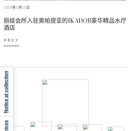
2019年5月10日
丽娃会所入驻奥帕提亚的IKADOR豪华精品水疗
酒店
查看全文
Notice at collection