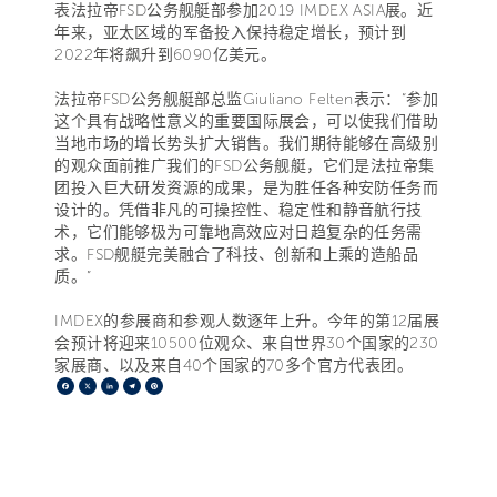
表法拉帝FSD公务舰艇部参加2019 IMDEX ASIA展。近
年来，亚太区域的军备投入保持稳定增长，预计到
2022年将飙升到6090亿美元。
法拉帝FSD公务舰艇部总监Giuliano Felten表示：“参加
这个具有战略性意义的重要国际展会，可以使我们借助
当地市场的增长势头扩大销售。我们期待能够在高级别
的观众面前推广我们的FSD公务舰艇，它们是法拉帝集
团投入巨大研发资源的成果，是为胜任各种安防任务而
设计的。凭借非凡的可操控性、稳定性和静音航行技
术，它们能够极为可靠地高效应对日趋复杂的任务需
求。FSD舰艇完美融合了科技、创新和上乘的造船品
质。”
IMDEX的参展商和参观人数逐年上升。今年的第12届展
会预计将迎来10500位观众、来自世界30个国家的230
家展商、以及来自40个国家的70多个官方代表团。
Facebook
X
LinkedIn
Telegram
Pinterest