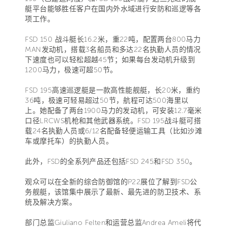
艇平台能够胜任客户在国内外水域进行安防和巡逻等各
项工作。
FSD 150 战斗艇长16.2米，重22吨，配置两台800马力
MAN发动机，搭载3名船员和多达22名执勤人员的情况
下速度也可以轻松超越45节；如果每台发动机升级到
1200马力，极速可超50节。
FSD 195高速巡逻艇是一款高性能舰艇，长20米，重约
36吨，极速可轻易超过50节，航程可达500海里以
上。她配备了两台1900马力的发动机，可安装12.7毫米
口径LRCWS机枪和其他武器系统。FSD 195战斗艇可搭
载24名执勤人员或6/12名配备轻便运输工具（比如沙滩
车或摩托车）的执勤人员。
此外，FSD的全系列产品还包括FSD 245和FSD 350。
观众可以在全新的综合防御馆的P22展位了解到FSD公
务舰艇，该馆集中展示了最新、最先进的防卫技术、系
统及解决方案。
部门总监Giuliano Felten和运营总监Andrea Ameli将代