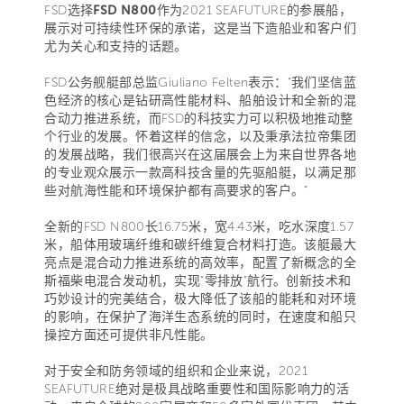
FSD选择
FSD N800
作为2021 SEAFUTURE的参展船，
展示对可持续性环保的承诺，这是当下造船业和客户们
尤为关心和支持的话题。
FSD公务舰艇部总监Giuliano Felten表示：“我们坚信蓝
色经济的核心是钻研高性能材料、船舶设计和全新的混
合动力推进系统，而FSD的科技实力可以积极地推动整
个行业的发展。怀着这样的信念，以及秉承法拉帝集团
的发展战略，我们很高兴在这届展会上为来自世界各地
的专业观众展示一款高科技含量的先驱船艇，以满足那
些对航海性能和环境保护都有高要求的客户。”
全新的FSD N800长16.75米，宽4.43米，吃水深度1.57
米，船体用玻璃纤维和碳纤维复合材料打造。该艇最大
亮点是混合动力推进系统的高效率，配置了新概念的全
斯福柴电混合发动机，实现“零排放”航行。创新技术和
巧妙设计的完美结合，极大降低了该船的能耗和对环境
的影响，在保护了海洋生态系统的同时，在速度和船只
操控方面还可提供非凡性能。
对于安全和防务领域的组织和企业来说，2021
SEAFUTURE绝对是极具战略重要性和国际影响力的活