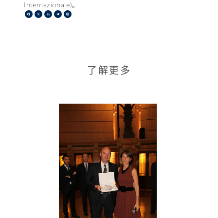
Internazionale)。
Facebook
X
LinkedIn
Telegram
Pinterest
了解更多