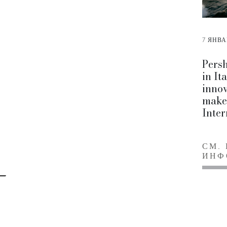
7 ЯНВА
Pers
in It
innov
makes
Inter
СМ.
ИНФ