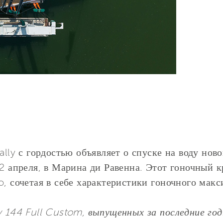
ally с гордостью объявляет о спуске на воду нов
22 апреля, в Марина ди Равенна. Этот гоночный 
o, сочетая в себе характеристики гоночного мак
y 144 Full Custom, выпущенных за последние год