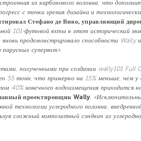
остроенная из карбонового волокна, что дополни
рогресс с точки зрения дизайна и технологическ
тировал Стефано де Виво, управляющий дире
ьной 101-футовой яхты в этот исторический мо
 вновь продемонстрировало способности Wally и 
а парусных суперяхт».
тами, полученными при создании wally101 Full 
о 55 тонн, что примерно на 15% меньше, чем у 
этом 40% конечного водоизмещения приходится н
главный проектировщик Wally
.
«Исключительны
нной технологии углеродного волокна, внедренно
ьзуя сложный композитный сэндвич из углеродно