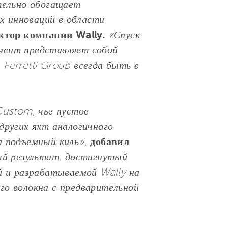
тельно обогащает
их инноваций в области
ктор компании Wally.
«Спуск
мент представляет собой
Ferretti Group всегда быть в
Custom, чье пустое
других яхт аналогичного
а подъемный киль»
,
добавил
й результат, достигнутый
й и разрабатываемой Wally на
го волокна с предварительной