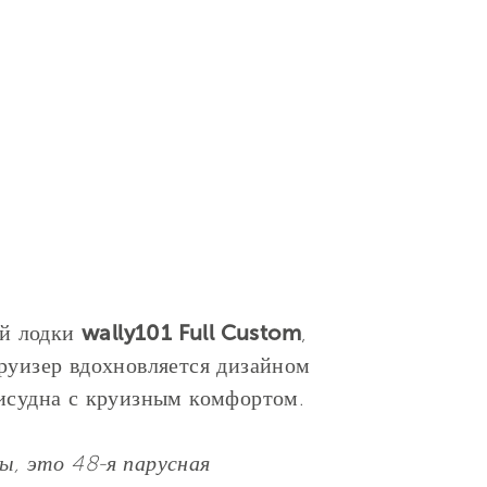
ой лодки
wally101 Full Custom
,
круизер вдохновляется дизайном
сисудна с круизным комфортом.
ы, это 48-я парусная