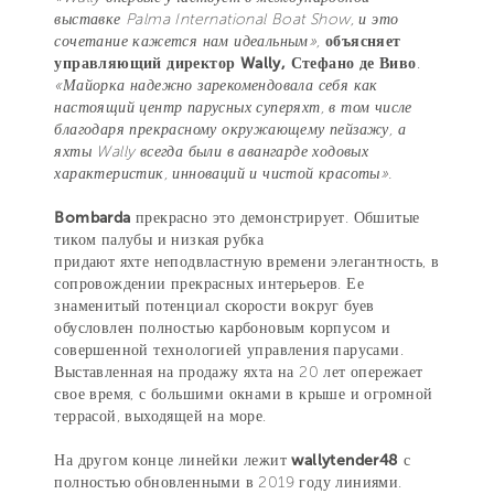
выставке Palma International Boat Show, и это
сочетание кажется нам идеальным»,
объясняет
управляющий директор Wally, Стефано де Виво
.
«Майорка надежно зарекомендовала себя как
настоящий центр парусных суперяхт, в том числе
благодаря прекрасному окружающему пейзажу, а
яхты Wally всегда были в авангарде ходовых
характеристик, инноваций и чистой красоты».
Bombarda
прекрасно это демонстрирует. Обшитые
тиком палубы и низкая рубка
придают яхте неподвластную времени элегантность, в
сопровождении прекрасных интерьеров. Ее
знаменитый потенциал скорости вокруг буев
обусловлен полностью карбоновым корпусом и
совершенной технологией управления парусами.
Выставленная на продажу яхта на 20 лет опережает
свое время, с большими окнами в крыше и огромной
террасой, выходящей на море.
На другом конце линейки лежит
wallytender48
с
полностью обновленными в 2019 году линиями.