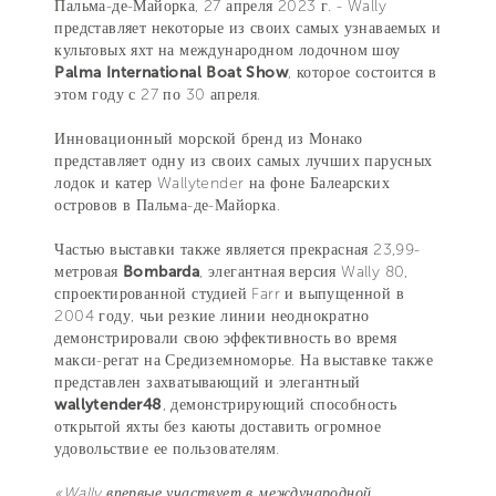
Пальма-де-Майорка, 27 апреля 2023 г. - Wally
представляет некоторые из своих самых узнаваемых и
культовых яхт на международном лодочном шоу
Palma International Boat Show
, которое состоится в
этом году с 27 по 30 апреля.
Инновационный морской бренд из Монако
представляет одну из своих самых лучших парусных
лодок и катер Wallytender на фоне Балеарских
островов в Пальма-де-Майорка.
Частью выставки также является прекрасная 23,99-
метровая
Bombarda
, элегантная версия Wally 80,
спроектированной студией Farr и выпущенной в
2004 году, чьи резкие линии неоднократно
демонстрировали свою эффективность во время
макси-регат на Средиземноморье. На выставке также
представлен захватывающий и элегантный
wallytender48
, демонстрирующий способность
открытой яхты без каюты доставить огромное
удовольствие ее пользователям.
«Wally впервые участвует в международной