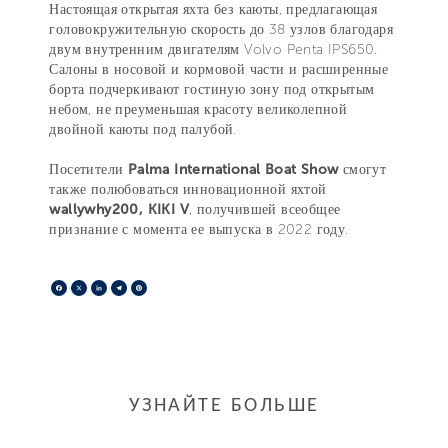
Настоящая открытая яхта без каюты, предлагающая
головокружительную скорость до 38 узлов благодаря
двум внутренним двигателям Volvo Penta IPS650.
Салоны в носовой и кормовой части и расширенные
борта подчеркивают гостиную зону под открытым
небом, не преуменьшая красоту великолепной
двойной каюты под палубой.
Посетители
Palma International Boat Show
смогут
также полюбоваться инновационной яхтой
wallywhy200, KIKI V
, получившей всеобщее
признание с момента ее выпуска в 2022 году.
Facebook
X
LinkedIn
Telegram
Pinterest
УЗНАЙТЕ БОЛЬШЕ