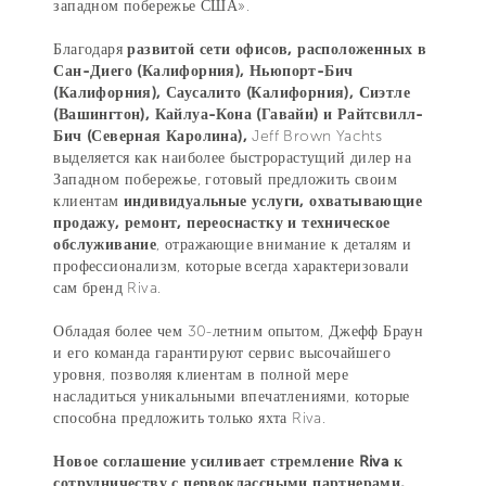
западном побережье США».
Благодаря
развитой сети офисов, расположенных в
Сан-Диего (Калифорния), Ньюпорт-Бич
(Калифорния), Саусалито (Калифорния), Сиэтле
(Вашингтон), Кайлуа-Кона (Гавайи) и Райтсвилл-
Бич (Северная Каролина),
Jeff Brown Yachts
выделяется как наиболее быстрорастущий дилер на
Западном побережье, готовый предложить своим
клиентам
индивидуальные услуги, охватывающие
продажу, ремонт, переоснастку и техническое
обслуживание
, отражающие внимание к деталям и
профессионализм, которые всегда характеризовали
сам бренд Riva.
Обладая более чем 30-летним опытом, Джефф Браун
и его команда гарантируют сервис высочайшего
уровня, позволяя клиентам в полной мере
насладиться уникальными впечатлениями, которые
способна предложить только яхта Riva.
Новое соглашение усиливает стремление Riva к
сотрудничеству с первоклассными партнерами,