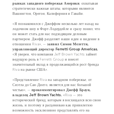
рынках западного побережья Америки
, охватывая
стратегически важные штаты, которыми являются
Вашингтон, Орегон, Калифорния и Гавайи.
«Я познакомился с Джеффом несколько лет назад на
лодочном шоу в Форт-Лодердейле и сразу понял, что
он может стать для нас подходящим деловым
партнером. Джефф разделяет наши идеи и видение в
отношении Riva», —
заявил Симон Мелетти,
управляющий директор Ferretti Group Americas.
«Я уверен, что компания Jeff Brown Yachts займет
ведущую роль в Ferretti Group и внесет
значительный вклад в продолжающийся рост бренда
Riva на рынке США».
«Представление Riva на западном побережье, от
Сиэтла до Сан-Диего, является для нас большой
честью», —
прокомментировал Джефф Браун,
владелец Jeff Brown Yachts.
«Riva — это
исторический бренд, которым я восхищался всю свою
жизнь, и поэтому я расцениваю как привилегию
возможность эксклюзивно представлять его на