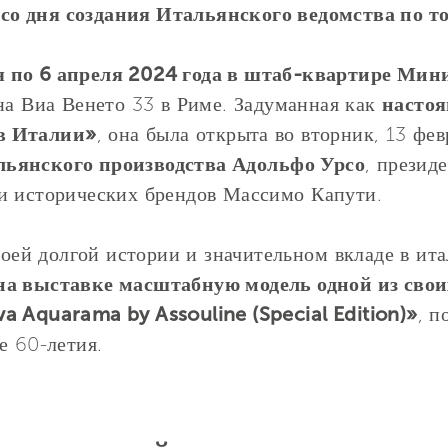
со дня создания Итальянского ведомства по т
я по 6 апреля 2024 года в штаб-квартире Мин
а Виа Венето 33 в Риме. Задуманная как
настоя
в Италии»
, она была открыта во вторник, 13 фе
льянского производства Адольфо Урсо
, презид
и исторических брендов Массимо Капути.
своей долгой истории и значительном вкладе в ит
 на выставке масштабную модель одной из сво
a Aquarama by Assouline (Special Edition)»
, п
е 60-летия.