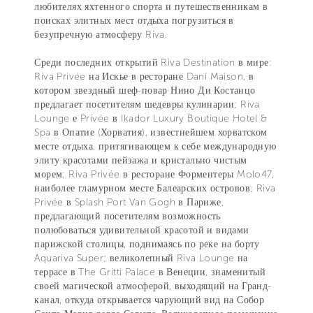
любителях яхтенного спорта и путешественникам в
поисках элитных мест отдыха погрузиться в
безупречную атмосферу Riva.
Среди последних открытий Riva Destination в мире:
Riva Privée на Искье в ресторане Daní Maison, в
котором звездный шеф-повар Нино Ди Костанцо
предлагает посетителям шедевры кулинарии; Riva
Lounge е Privée в Ikador Luxury Boutique Hotel &
Spa в Опатие (Хорватия), известнейшем хорватском
месте отдыха, притягивающем к себе международную
элиту красотами пейзажа и кристально чистым
морем; Riva Privée в ресторане Форментеры Molo47,
наиболее гламурном месте Балеарских островов; Riva
Privée в Splash Port Van Gogh в Париже,
предлагающий посетителям возможность
полюбоваться удивительной красотой и видами
парижской столицы, поднимаясь по реке на борту
Aquariva Super; великолепный Riva Lounge на
террасе в The Gritti Palace в Венеции, знаменитый
своей магической атмосферой, выходящий на Гранд-
канал, откуда открывается чарующий вид на Собор