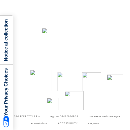
Notice at collection
Your Privacy Choices
©2026
FERRETTI S.P.A
НДС № 04485970968
ПРАВОВАЯ ИНФОРМАЦИЯ
КУКИ-ФАЙЛЫ
ACCESSIBILITY
КРЕДИТЫ