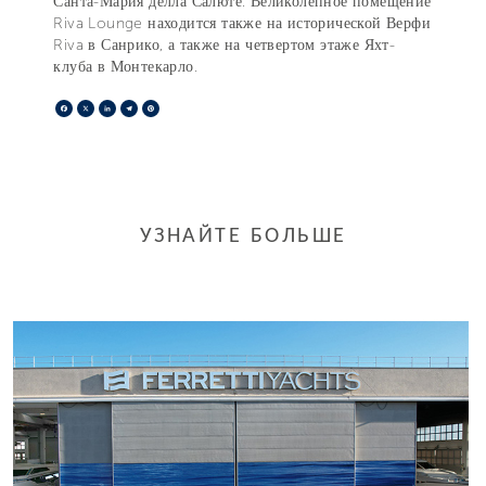
Санта-Мария делла Салюте. Великолепное помещение
Riva Lounge находится также на исторической Верфи
Riva в Санрико, а также на четвертом этаже Яхт-
клуба в Монтекарло.
Facebook
X
LinkedIn
Telegram
Pinterest
УЗНАЙТЕ БОЛЬШЕ