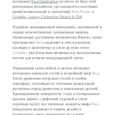
коллекции
Riva Destination
не могло не быть этой
жемчужины Доломитов, где находится в настоящее
время великолепный и элегантный Riva Privée, в
Cristallo, Luxury Collection Resort & SPA
.
Подобное аквамариновой жемчужине, заключенной в
оправу величественных заснеженных вершин,
объявленных достоянием человечества Юнеско, новое
пространство Riva соединяет в себе культурное
наследие и архитектуру в стиле ар-нуво отеля
Cristallo, уже более века являющегося эксклюзивным
местом для встречи международной элиты.
Украшающая салон мебель и детали интерьера
мгновенно переносят гостей в волшебный миф Riva.
Тепло древесины погружает гостей в особую
атмосферу, состоящую из сочетания инкрустаций,
различных пород древесины и изысканных деталей.
Хромированные поверхности, сталь и полированное
красное дерево, с рифленой отделкой в стиле
лодочных палуб, все типичные элементы мифа Riva,
немедленно вызывают в памяти дизайн и
великолепие самых знаменитых яхт в мире.