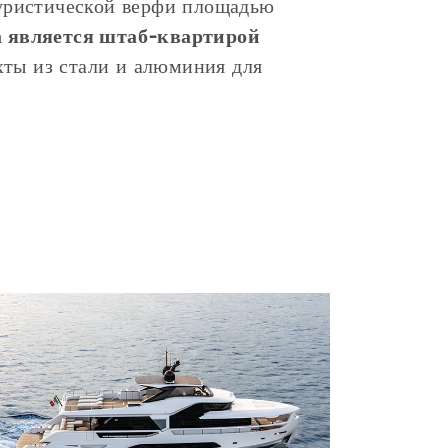
ристической верфи площадью
а является штаб-квартирой
яхты из стали и алюминия для