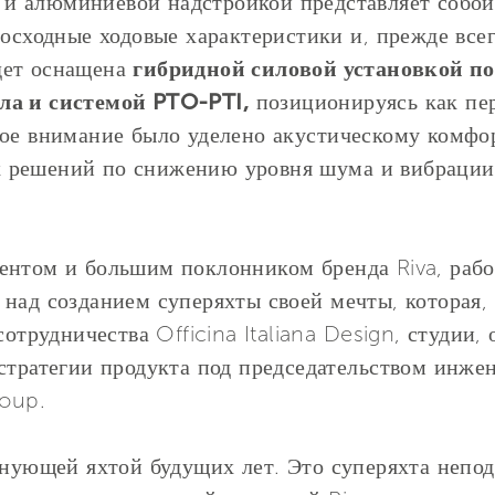
 и алюминиевой надстройкой представляет собой
восходные ходовые характеристики и, прежде все
ет оснащена
гибридной силовой установкой по
ла и системой PTO-PTI,
позиционируясь как пер
ое внимание было уделено акустическому комфор
 решений по снижению уровня шума и вибрации
ентом и большим поклонником бренда Riva, рабо
над созданием суперяхты своей мечты, которая, 
 сотрудничества Officina Italiana Design, студи
стратегии продукта под председательством инже
roup.
лнующей яхтой будущих лет. Это суперяхта непо