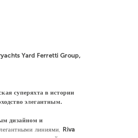
achts Yard Ferretti Group,
ская суперяхта в истории
оходство элегантным.
ым дизайном и
элегантными линиями,
Riva