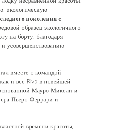
 лодку несравненной красоты,
го, экологическую
следнего поколения с
едовой образец экологичного
ту на борту, благодаря
 и усовершенствованию
тал вместе с командой
как и все Riva в новейшей
и, основанной Мауро Микели и
нера Пьеро Феррари и
двластной времени красоты,