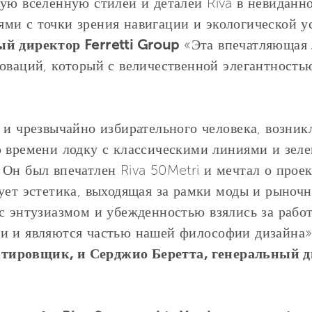
ую вселенную стилей и деталей Riva в невиданно
ми с точки зрения навигации и экологической у
ый директор Ferretti Group
«Эта впечатляющая 
оваций, который с величественной элегантность
 и чрезвычайно избирательного человека, возни
 времени лодку с классическими линиями и зеле
 Он был впечатлен Riva 50Metri и мечтал о прое
ует эстетика, выходящая за рамки моды и рыноч
с энтузиазмом и убежденностью взялись за работ
и и являются частью нашей философии дизайна
ировщик, и Серджио Беретта, генеральный дир