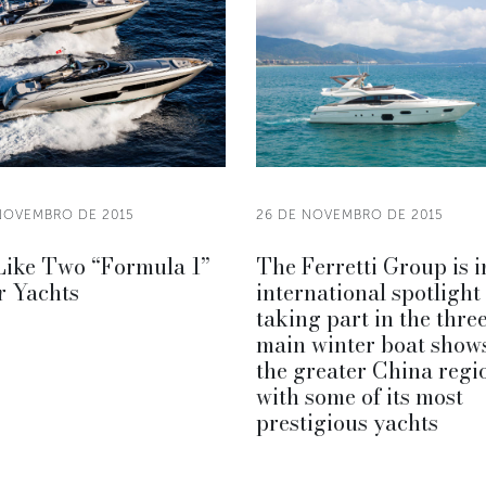
NOVEMBRO DE 2015
26 DE NOVEMBRO DE 2015
Like Two “Formula 1”
The Ferretti Group is i
r Yachts
international spotlight
taking part in the thre
main winter boat shows
the greater China regi
with some of its most
prestigious yachts