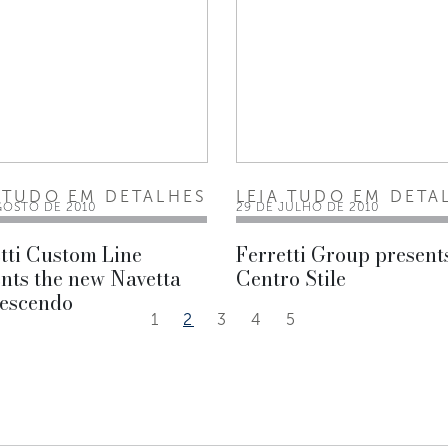
 TUDO EM DETALHES
LEIA TUDO EM DETA
GOSTO DE 2010
29 DE JULHO DE 2010
tti Custom Line
Ferretti Group present
nts the new Navetta
Centro Stile
rescendo
1
2
3
4
5