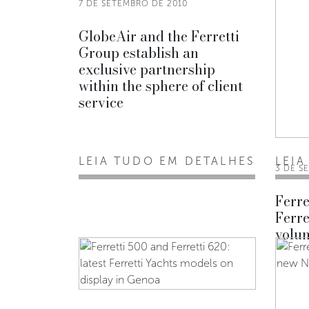
7 DE SETEMBRO DE 2010
GlobeAir and the Ferretti
Group establish an
exclusive partnership
within the sphere of client
service
LEIA TUDO EM DETALHES
LEIA
3 DE S
Ferre
Ferre
volu