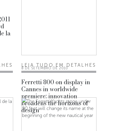
2011
rd
de la
LHES
LEIA TUDO EM DETALHES
8 DE SETEMBRO DE 2010
Ferretti 800 on display in
Cannes in worldwide
premiere: innovation
broadens the horizons of
design