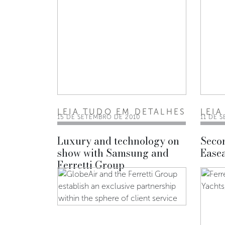
LEIA TUDO EM DETALHES
LEIA
15 DE SETEMBRO DE 2010
11 DE 
Luxury and technology on
Secon
show with Samsung and
Easea
Ferretti Group