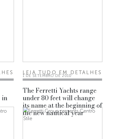
LHES
LEIA TUDO EM DETALHES
1 DE SETEMBRO DE 2010
The Ferretti Yachts range
 in
under 80 feet will change
its name at the beginning of
the new nautical year