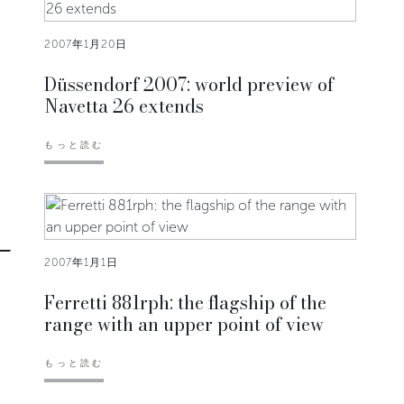
2007年1月20日
Düssendorf 2007: world preview of
Navetta 26 extends
もっと読む
2007年1月1日
Ferretti 881rph: the flagship of the
range with an upper point of view
もっと読む