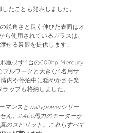
に売却したことも発表しました。
の鋭角さと長く伸びた表面はオ
観点から使用されているガラスは、
渡せる景観を提供します。
4台の600hp Mercury
部のブルワークと大きな4名用サ
な湾内や停泊中に穏やかさを楽
式タラップも格納しました。
ンスとwallypowerシリー
ん。2,400馬力のモーターか
真のスピリット。これらすべて