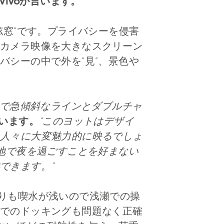
 Vivoが言います。
の舷窓”です。プライバシーを侵害
カメラ映像を大きなスクリーン
シーの中で外を”見”、景色や
の滑らかで急傾斜なラインとダブルチャ
が言います。
“このヨットはデザイ
人々に大変魅力的に映るでしょ
日陸地で夜を過ごすことを好まない
できます。”
ルよりも喫水が浅いので浅瀬での操
でのドッキングも問題なく正確