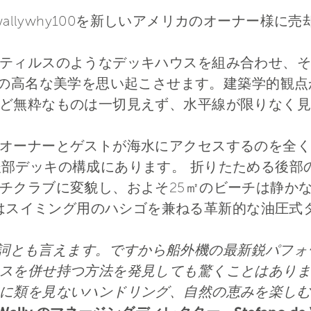
wallywhy100を新しいアメリカのオーナー様
ティルスのようなデッキハウスを組み合わせ、そ
er118の高名な美学を思い起こさせます。建築学的
ど無粋なものは一切見えず、水平線が限りなく見
ーナーとゲストが海水にアクセスするのを全く邪魔せず
配した後部デッキの構成にあります。 折りたためる後
チクラブに変貌し、およそ25㎡のビーチは静か
lyはスイミング用のハシゴを兼ねる革新的な油圧
名詞とも言えます。ですから船外機の最新鋭パフォーマ
スを併せ持つ方法を発見しても驚くことはありませ
に類を見ないハンドリング、自然の恵みを楽しむ