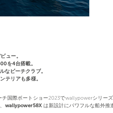
界デビュー。
o 600を4台搭載。
ルなビーチクラブ。
インテリアも多様。
ーチ国際ボートショー2023でwallypowerシ
、
wallypower58X
は新設計にパワフルな船外推進力で