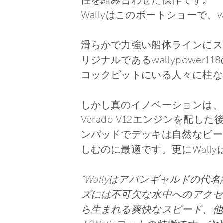
性を組み合わせた傑作です。
Wallyはこのボートショーで、
滑らかで力強い船体ラインにス
リジナルであるwallypow
コックピットにいる人々に柱な
しかし真のイノベーションは、オ
Verado V12エンジンを
ンパッドでデッキは自然なビー
しむのに最適です。更にWal
“Wallyはアバンギャルドの代
ズには不可欠な水中へのアクセ
ら生まれる爽快なスピード、他