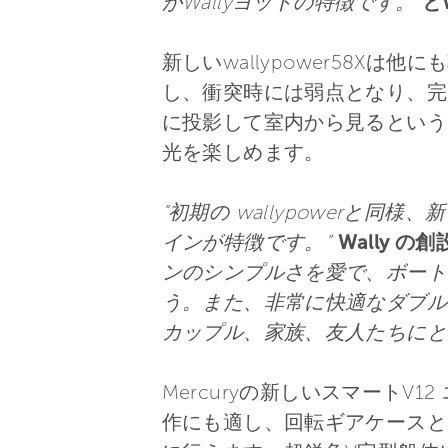
がWallyヨットの特徴です。”
と
新しいwallypower58X
し、衝突時には弱点となり、完
に投影して室内から見るという
光を楽しめます。
“初期の wallypowerと同
インが特徴です。”
Wally の
ンのシンプルさを愛で、ボート
う。また、非常に快適なダブルキ
カップル、家族、友人たちにと
Mercuryの新しいスマート
作にも適し、回転ギアケースと