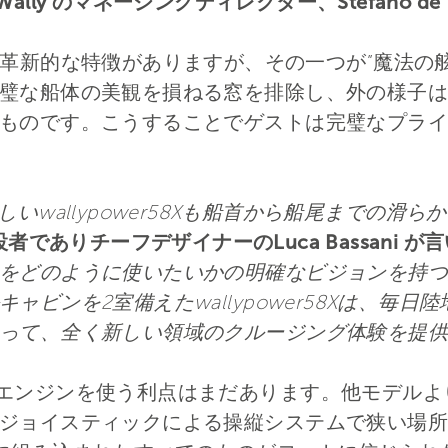
Wally のマネージングディレクター、Stefano de
は他にも革新的な特徴がありますが、その一つが”魔法
璧な船体の美観を損ねる窓を排除し、外の様子は
ものです。こうすることでゲストは完璧なプライバ
様、新しいwallypower58Xも船首から船尾まで
創設者でありチーフデザイナーのLuca Bassani 
をどのように使いたいかの明確なビジョンを持つ
ャビンを2室備えたwallypower58Xは、毎
って、全く新しい領域のクルージング体験を提供
V12 エンジンを使う利点はまだあります。他モデ
ジョイスティックによる操縦システムで狭い場所