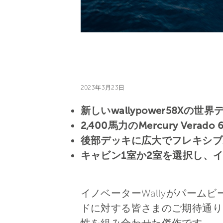
2023年3月23日
新しいwallypower58Xの世
2,400馬力のMercury Verad
後部デッキに広大でフレキシブ
キャビン1室か2室を選択し、
イノベーターWallyがパームビ
ドに対する皆さまのご期待通り