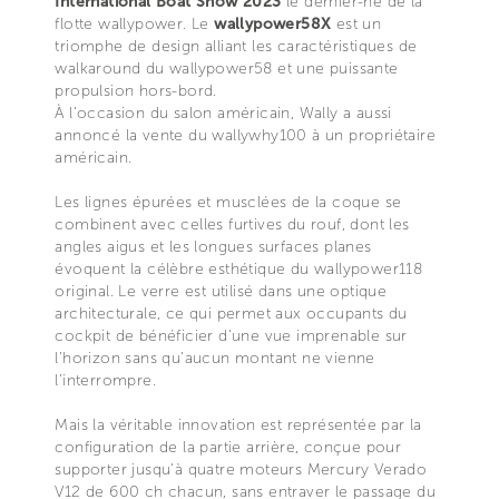
International Boat Show 2023
le dernier-né de la
flotte wallypower. Le
wallypower58X
est un
triomphe de design alliant les caractéristiques de
walkaround du wallypower58 et une puissante
propulsion hors-bord.
À l’occasion du salon américain, Wally a aussi
annoncé la vente du wallywhy100 à un propriétaire
américain.
Les lignes épurées et musclées de la coque se
combinent avec celles furtives du rouf, dont les
angles aigus et les longues surfaces planes
évoquent la célèbre esthétique du wallypower118
original. Le verre est utilisé dans une optique
architecturale, ce qui permet aux occupants du
cockpit de bénéficier d'une vue imprenable sur
l’horizon sans qu’aucun montant ne vienne
l’interrompre.
Mais la véritable innovation est représentée par la
configuration de la partie arrière, conçue pour
supporter jusqu'à quatre moteurs Mercury Verado
V12 de 600 ch chacun, sans entraver le passage du