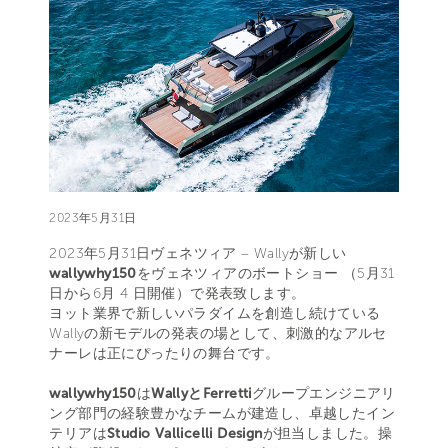
2023年5月31日
2023年5月31日ヴェネツィア – Wallyが新しい
wallywhy150
をヴェネツィアのボートショー （5月31
日から6月 4 日開催）で発表致します。
ヨット業界で新しいパラダイムを創造し続けている
Wallyの新モデルの発表の場として、刺激的なアルセ
ナーレは正にぴったりの舞台です。
wallywhy150
は
WallyとFerretti
グループエンジニアリ
ング部門の経験豊かなチームが建造し、卓越したイン
テリアは
Studio Vallicelli Design
が担当しました。操