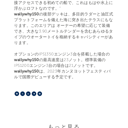
接アクセスできる初めての船で、これはもはや水上に
浮かぶロフトなのです。”
wallywhy150
の後部デッキは、多目的ラダーと油圧式
プラットフォームを備えた海に突き出たテラスにもな
ります。このエリアは オーナーの希望に応じて装備
でき、大きな3.90メートルテンダーを含むあらゆるタ
イプのウオータートイを格納するキャパシティーがあ
ります。
オプションのIPS1350エンジン3台を搭載した場合の
wallywhy150
の最高速度は23ノット。標準装備の
IPS1200エンジン3台の場合は21ノットです。
wallywhy150
は、2023年カンヌヨットフェスティバ
ルで国際デビューする予定です。
Facebook
X
LinkedIn
Telegram
Pinterest
もっと見る