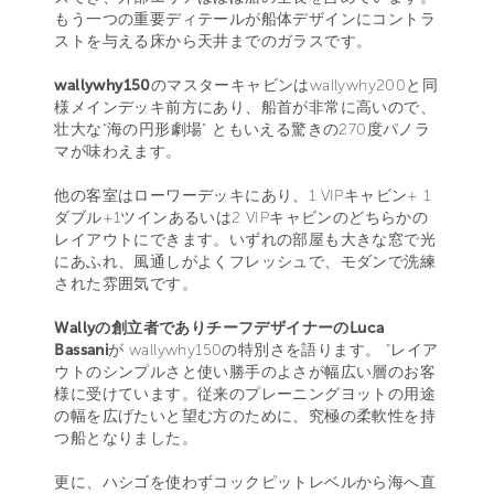
もう一つの重要ディテールが船体デザインにコントラ
ストを与える床から天井までのガラスです。
wallywhy150
のマスターキャビンはwallywhy200と同
様メインデッキ前方にあり、船首が非常に高いので、
壮大な“海の円形劇場” ともいえる驚きの270度パノラ
マが味わえます。
他の客室はローワーデッキにあり、1 VIPキャビン+ 1
ダブル+1ツインあるいは2 VIPキャビンのどちらかの
レイアウトにできます。いずれの部屋も大きな窓で光
にあふれ、風通しがよくフレッシュで、モダンで洗練
された雰囲気です。
Wallyの創立者でありチーフデザイナーのLuca
Bassani
が wallywhy150の特別さを語ります。 “レイア
ウトのシンプルさと使い勝手のよさが幅広い層のお客
様に受けています。従来のプレーニングヨットの用途
の幅を広げたいと望む方のために、究極の柔軟性を持
つ船となりました。
更に、ハシゴを使わずコックピットレベルから海へ直