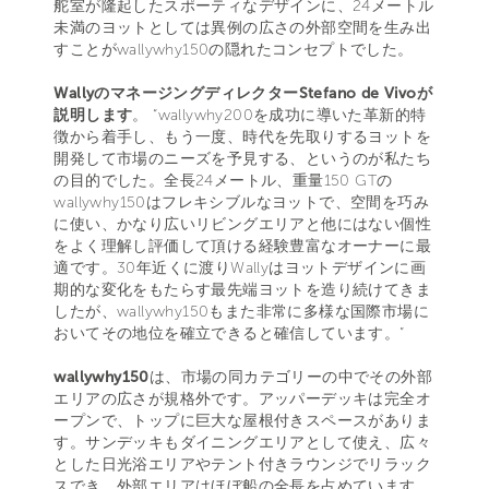
舵室が隆起したスポーティなデザインに、24メートル
未満のヨットとしては異例の広さの外部空間を生み出
すことがwallywhy150の隠れたコンセプトでした。
WallyのマネージングディレクターStefano de Vivoが
説明します
。 “wallywhy200を成功に導いた革新的特
徴から着手し、もう一度、時代を先取りするヨットを
開発して市場のニーズを予見する、というのが私たち
の目的でした。全長24メートル、重量150 GTの
wallywhy150はフレキシブルなヨットで、空間を巧み
に使い、かなり広いリビングエリアと他にはない個性
をよく理解し評価して頂ける経験豊富なオーナーに最
適です。30年近くに渡りWallyはヨットデザインに画
期的な変化をもたらす最先端ヨットを造り続けてきま
したが、wallywhy150もまた非常に多様な国際市場に
おいてその地位を確立できると確信しています。”
wallywhy150
は、市場の同カテゴリーの中でその外部
エリアの広さが規格外です。アッパーデッキは完全オ
ープンで、トップに巨大な屋根付きスペースがありま
す。サンデッキもダイニングエリアとして使え、広々
とした日光浴エリアやテント付きラウンジでリラック
スでき、外部エリアはほぼ船の全長を占めています。