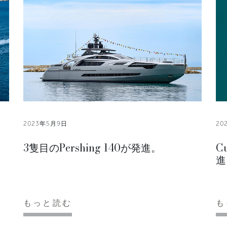
2023年5月9日
20
3隻目のPershing 140が発進。
C
進
もっと読む
も