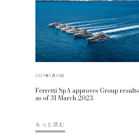
2023年5月10日
Ferretti SpA approves Group results
as of 31 March 2023.
もっと読む