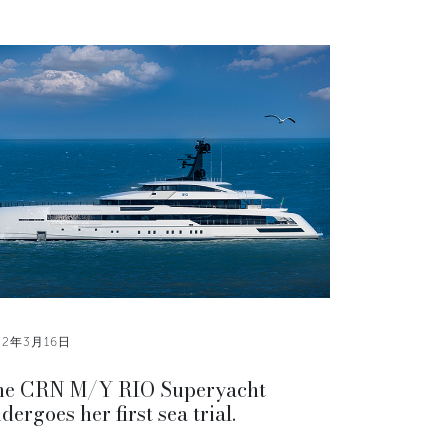
22年3月16日
he CRN M/Y RIO Superyacht
dergoes her first sea trial.