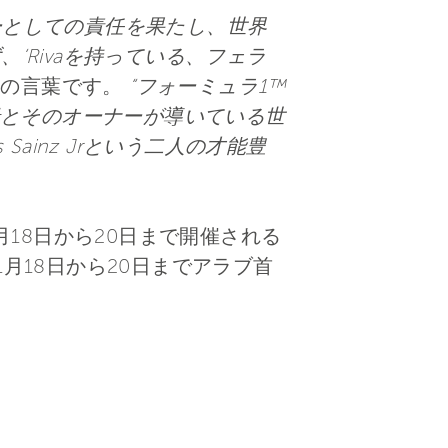
ーとしての責任を果たし、世界
‘Rivaを持っている、フェラ
assiの言葉です。
“フォーミュラ1™
とそのオーナーが導いている世
 Sainz Jrという二人の才能豊
18日から20日まで開催される
月18日から20日までアラブ首