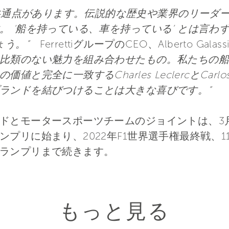
くの共通点があります。伝説的な歴史や業界のリーダ
 ‘船を持っている、車を持っている’ とは言わず、
ょう。”
FerrettiグループのCEO、Alberto Gal
比類のない魅力を組み合わせたもの。私たちの船
完全に一致するCharles LeclercとCarlos
ランドを結びつけることは大きな喜びです。”
ドとモータースポーツチームのジョイントは、3月
プリに始まり、2022年F1世界選手権最終戦、11
ランプリまで続きます。
もっと見る