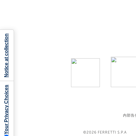
Notice at collection
Your Privacy Choices
内部告
©2026
FERRETTI S.P.A