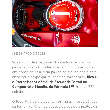
15 DE MARÇO DE 2022
Sarnico, 15 de março de 2022 – Riva renovou a
parceria com a Escuderia Ferrari, unindo as forças
em nome da Itália e da paixão pela excelência para
envolver e empolgar milhões de torcedores.
Riva é
o Patrocinador oficial da Escuderia Ferrari no
Campeonato Mundial de Fórmula 1™
, na sua 73ª
edição.
O logo Riva está presente nos maravilhosos bólides
da Ferrari F1-75 e nos capacetes dos dois pilotos da