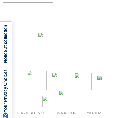
Notice at collection
Your Privacy Choices
©2026
FERRETTI S.P.A
P.IVA 04485970968
AVISO LEGA