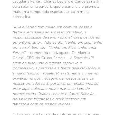
Escuderia Ferrari, Charles Leclerc e Carlos Sainz Jr.,
para selar uma parceria que preanuncia e promete
mais uma temporada espetacular com muita
adrenalina.
“Riva e Ferrari têm muito em comum, desde a
história legendária ao sucesso planetário, à
responsabilidade de serem os melhores, os líderes
do próprio setor. Não se diz: ‘Tenho um iate, tenho
um carro’, bem sim: ‘Tenho um Riva, tenho uma
Ferrari’”
– comentou o advogado, Dr. Alberto
Galassi, CEO do Grupo Ferretti. -
A Fórmula 1™,
além de tudo, une o espírito esportivo e
competitivo, a pesquisa e a busca pela inovação, e
ainda o fascínio inigualável, exatamente o mesmo
universo no qual navegam os nossos iates e os
nossos armadores. É, portanto, um prazer imenso
estar aqui, colocar a nossa marca ao lado de
nomes como Charles Leclerc e Carlos Sainz Jr.,
dois pilotos talentosos e perfeitamente em
harmonia com os nossos valores.”
O Estaleiro e a Equipe de motores esportivos mais