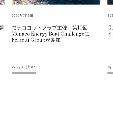
2023年7月5日
20
開
モナコヨットクラブ主催、第10回
C
Monaco Energy Boat Challengeに
イ
ま
Ferretti Groupが参加。
もっと読む
も