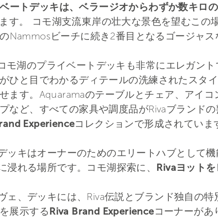
ベートデッキは、ベラージオからわずか数キロの
ます。 コモ湖支流東岸の壮大な景色を望むこの
のNammosビーチに続き2番目となるゴージャ
onsと同様、コモ湖のプライベートデッキも非常にエレ
がひと目でわかるディテールの洗練されたスタイ
す。Aquaramaのテーブルとチェア、アイコンA
プなど、すべての家具や調度品がRivaブランド
rand Experience
コレクションで形成されていま
ートデッキはオーナーのためのエリートハブとして
気に浸れる場所です。コモ湖探索に、
Rivaヨッ
リヴェ、デッキには、Riva伝説とブランド独自の
を展示する
Riva Brand Experience
コーナーがあ