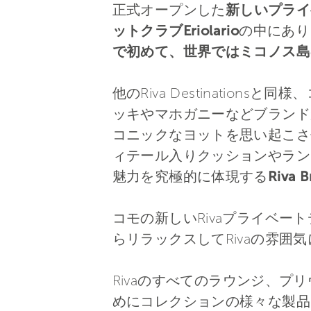
正式オープンした
新しいプライ
ットクラブEriolario
の中にあり
で初めて、世界ではミコノス島
他のRiva Destinati
ッキやマホガニーなどブランド
コニックなヨットを思い起こさせま
ィテール入りクッションやラン
魅力を究極的に体現する
Riva B
コモの新しいRivaプライベ
らリラックスしてRivaの雰囲
Rivaのすべてのラウンジ、プ
めにコレクションの様々な製品