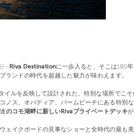
) –
Riva Destination
に一歩入ると、そこは180
ブランドの時代を超越した魅力が味わえます。
トスタイルを反映して設計された、特別な場所でこ
ス、オパティア、パームビーチにある特別な場所Riva
達
のコモ湖畔に新しいRivaプライベートデッキ
が
ウェイクボードの見事なショーと全時代の最も美し