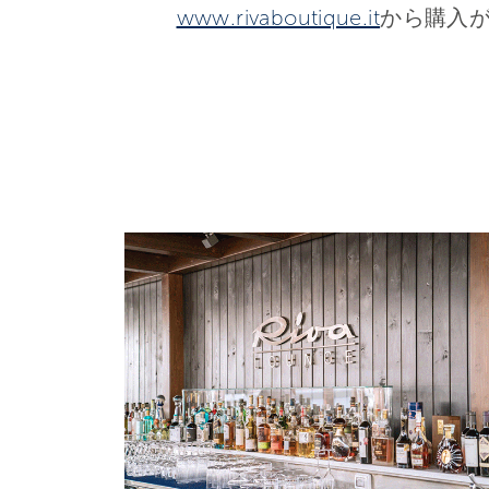
www.rivaboutique.it
から購入