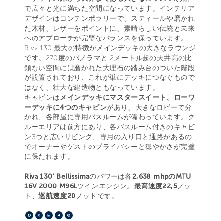
で広々と光に満ちた空間になっています。インテリア
デザインはコンテンポラリーで、スティールや磨かれ
た木材、レザーをポイントに、素晴らしい伝統と未来
へのアプローチが完璧なバランスを保っています。
Riva 130’最大の特徴がメインデッキの大きなラウンジ
です。270度のパノラマと 2メートル超の天井高の比
類ない空間には磨かれた大理石の踏み台のついた階段
が設置されており、これが単にデッキにつなぐもので
はなく、壮大な建造物ともなっています。
キャビンは
メインデッキにマスタースイート、ローワ
ーデッキに4つのキャビン
があり、大きなロビーで分
かれ、各部屋に専用バスルームが備わっています。ク
ルーエリアは前方にあり、各バスルーム付きのキャビ
ン3つと広いリビング、専用の入り口と通路があるの
でオーナーやゲストのプライバシーと穏やかさが完璧
に保たれます。
Riva 130’ Bellissima
のパワーは各
2,638 mhpのMTU
16V 2000 M96L
ツインエンジン。
最高速度22,5
ノッ
ト、
巡航速度20
ノットです。
Facebook
X
LinkedIn
Telegram
Pinterest