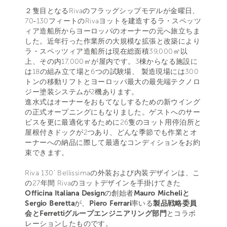
２隻目となるRivaのフラッグシップモデルが金曜日、
70‐130フィートのRivaヨットを建造するラ・スペッツ
ィア造船所からヨーロッパのオーナーの元へ旅立ちま
した。近年行った作業所の大規模な拡張と改築により
ラ・スペッツィア造船所は現在総面積39,000㎡以
上、その内17,000㎡が屋内です。3棟からなる施設に
は18の組み立て場と6つの試験場、 製造現場には300
トンの移動リフトとヨーロッパ最大の最先端テクノロ
ジー塗装システムが2機あります。
進水式はオーナーをおもてなしするための新ウイング
の正式オープニングにもなりました。ゲストへのサー
ビスを更に最適化するために26隻のヨット用停泊所と
屋根付きドックが2つあり、どんな季節でも作業とオ
ーナーへの納品に際して最適なコンディションをお約
束できます。
Riva 130’ Bellissimaの外装および内装デザインは、こ
の27年間 Rivaのヨットデザインを手掛けてきた
Officina Italiana Design
の創始者
Mauro Micheliと
Sergio Beretta
が、
Piero Ferrari
率いる
製品戦略委員
会とFerrettiグループエンジニアリング部門
とコラボ
レーションしたものです。