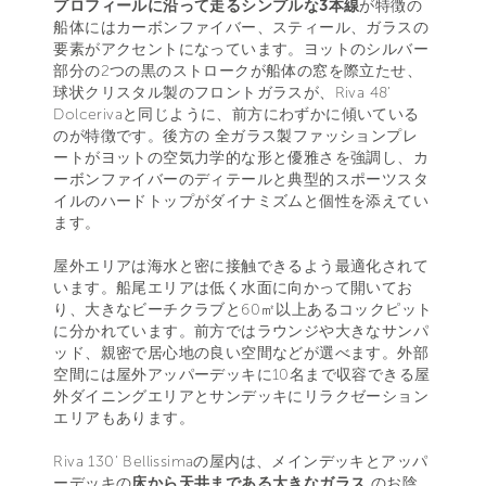
プロフィールに沿って走るシンプルな3本線
が特徴の
船体にはカーボンファイバー、スティール、ガラスの
要素がアクセントになっています。ヨットのシルバー
部分の2つの黒のストロークが船体の窓を際立たせ、
球状クリスタル製のフロントガラスが、Riva 48’
Dolcerivaと同じように、前方にわずかに傾いている
のが特徴です。後方の 全ガラス製ファッションプレ
ートがヨットの空気力学的な形と優雅さを強調し、カ
ーボンファイバーのディテールと典型的スポーツスタ
イルのハードトップがダイナミズムと個性を添えてい
ます。
屋外エリアは海水と密に接触できるよう最適化されて
います。船尾エリアは低く水面に向かって開いてお
り、大きなビーチクラブと60㎡以上あるコックピット
に分かれています。前方ではラウンジや大きなサンパ
ッド、親密で居心地の良い空間などが選べます。外部
空間には屋外アッパーデッキに10名まで収容できる屋
外ダイニングエリアとサンデッキにリラクゼーション
エリアもあります。
Riva 130’ Bellissimaの屋内は、メインデッキとアッパ
ーデッキの
床から天井まである大きなガラス
のお陰