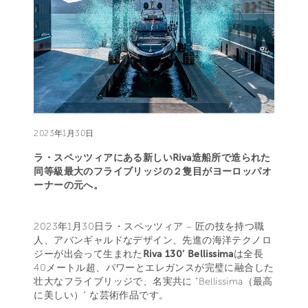
2023年1月30日
ラ・スペッツィアにある新しいRiva造船所で造られた
同等級最大のフライブリッジの２隻目がヨーロッパオ
ーナーの元へ。
2023年1月30日ラ・スペッツィア – 匠の技を持つ職
人、アバンギャルドなデザイン、先進の海洋テクノロ
ジーが出会って生まれた
Riva 130’ Bellissima
は全長
40メートル超、パワーとエレガンスが完璧に融合した
壮大なフライブリッジで、名実共に “Bellissima（最高
に美しい）” な芸術作品です。