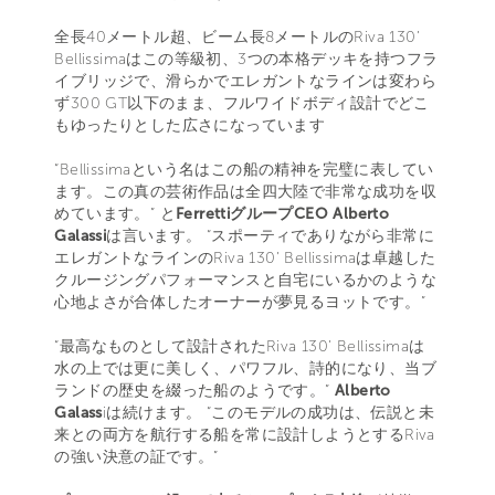
全長40メートル超、ビーム長8メートルのRiva 130’
Bellissimaはこの等級初、3つの本格デッキを持つフラ
イブリッジで、滑らかでエレガントなラインは変わら
ず300 GT以下のまま、フルワイドボディ設計でどこ
もゆったりとした広さになっています
“Bellissimaという名はこの船の精神を完璧に表してい
ます。この真の芸術作品は全四大陸で非常な成功を収
めています。” と
FerrettiグループCEO Alberto
Galassi
は言います。 “スポーティでありながら非常に
エレガントなラインのRiva 130’ Bellissimaは卓越した
クルージングパフォーマンスと自宅にいるかのような
心地よさが合体したオーナーが夢見るヨットです。”
“最高なものとして設計されたRiva 130’ Bellissimaは
水の上では更に美しく、パワフル、詩的になり、当ブ
ランドの歴史を綴った船のようです。”
Alberto
Galass
iは続けます。 “このモデルの成功は、伝説と未
来との両方を航行する船を常に設計しようとするRiva
の強い決意の証です。”