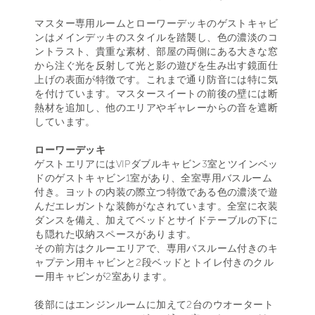
マスター専用ルームとローワーデッキのゲストキャビ
ンはメインデッキのスタイルを踏襲し、色の濃淡のコ
ントラスト、貴重な素材、部屋の両側にある大きな窓
から注ぐ光を反射して光と影の遊びを生み出す鏡面仕
上げの表面が特徴です。これまで通り防音には特に気
を付けています。マスタースイートの前後の壁には断
熱材を追加し、他のエリアやギャレーからの音を遮断
しています。
ローワーデッキ
ゲストエリアにはVIPダブルキャビン3室とツインベッ
ドのゲストキャビン1室があり、全室専用バスルーム
付き。ヨットの内装の際立つ特徴である色の濃淡で遊
んだエレガントな装飾がなされています。全室に衣装
ダンスを備え、加えてベッドとサイドテーブルの下に
も隠れた収納スペースがあります。
その前方はクルーエリアで、専用バスルーム付きのキ
ャプテン用キャビンと2段ベッドとトイレ付きのクル
ー用キャビンが2室あります。
後部にはエンジンルームに加えて2台のウオータート