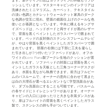
ます。新デザインの窓はヨットラインの外観もリフレ
ッシュしています。マスターキャビンのインテリアは
洗練されたミニマリズム。カーペット、テキスタイル
の淡い色調とカナレットウォールナット家具のダーク
な色調が交互に現れ、壁面の鏡面仕上げのクールな色
使いとが基調となっています。中央に構えるキングサ
イズベッドは、ヘッドボードと両サイドが黒のレザー
で、背面を黒くペイントしたガラスパーツで囲まれて
います。ベッドの反対側のステンレスフレームテレビ
が、やはり背面を黒くペイントしたガラスパーツで囲
まれています。 部屋の右側には下部に工夫を凝らし
た引き出しが3つ付いたソファベッドがあり、オフホ
ワイトのLoro Piana製ブークレ生地のクッションが置
かれています。ソファベッドの対面には背面を黒くペ
イントしたガラスを天板とした三角コーナーデスクが
あり、水面を見ながら執務できます。前方はフルビー
ムのバスルームで、オーナーの意向に合わせて黒また
は白の大理石が選べるエレガントなC字型洗面台があ
り、ダブル洗面台にすることも可能です。バスルーム
の各サイドにトイレとシャワーがあります。オーナー
キャビンの入口にはゆったりと大きな衣装ダンスがあ
り、扉はフルハイトの背面を黒くペイントしたガラス
製で、ステンレスの持ち手がついています。