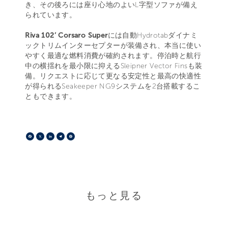
き、その後ろには座り心地のよいL字型ソファが備え
られています。
Riva 102’ Corsaro Super
には自動Hydrotabダイナミ
ックトリムインターセプターが装備され、本当に使い
やすく最適な燃料消費が確約されます。停泊時と航行
中の横揺れを最小限に抑えるSleipner Vector Finsも装
備。リクエストに応じて更なる安定性と最高の快適性
が得られるSeakeeper NG9システムを2台搭載するこ
ともできます。
Facebook
X
LinkedIn
Telegram
Pinterest
もっと見る