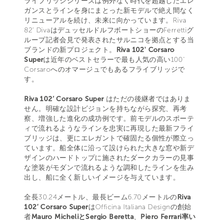
ライブリッジシリーズは例外なく時代を超越したエレ
ガンスとラインを身にまとった新モデルで絶え間なく
リニューアルを続け、未来に向かっています。Riva
82' DivaはデュッセルドルフボートショーのFerrettiグ
ループ記者会見で発表されたサルニコを拠点とする当
ブランドの新プロジェクト。
Riva 102' Corsaro
Super
は近年のベストセラーで最も人気の高い100’
Corsaroへのオマージュでもあるフライブリッジで
す。
Riva 102’ Corsaro Super
はただの後継者ではありま
せん。明確な設計ビジョンを持ちながら探究、再考
察、増強した進化の成功例です。前モデルのスポーテ
ィで流れるようなラインを忠実に再現した最新フライ
ブリッジは、更にエレガントで確固たる個性が際立っ
ています。船全体に沿って設けられた大きな窓や新デ
ザインのハードトップに施されたダークカラーの見事
な塗装がモダンで流れるような調和したラインを生み
出し、船に全く新しいイメージを与えています。
全長30.24メートル、最長ビーム6.70メートルの
Riva
102’ Corsaro Super
はOfficina Italiana Designの創始
者
Mauro MicheliとSergio Beretta
、
Piero Ferrari率い