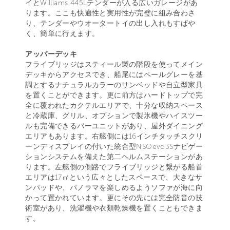
イとWilliams 445Lテンダーが入る広いガレージがあ
ります。ここも快適性と実用性が完璧に組み合わさ
り、テンダーやウオータートイの出し入れもすばや
く、簡単に行えます。
アッパーデッキ
フライブリッジはスティール製の階段を使ってメイン
デッキからアクセスでき、船尾にはペールグレーを基
調とするナチュラルカラーのサンベッドや自立型家具
を置くことができます。更に前方はハードトップで完
全に覆われたカクテルエリアで、十分な収納スペース
と冷蔵庫、グリル、オプションで製氷機やハイスツー
ルも完備できるバーユニットがあり、屋外ダイニング
エリアもあります。右舷側には16インチタッチスクリ
ーンディスプレイの付いた統合型NSOevo3Sナビゲー
ションシステムを備えた第二ヘルムステーションがあ
ります。左舷側の側路でフライブリッジと繋がる船首
エリアは17㎡という広々としたスペースで、大きなサ
ンパッドや、パノラマを楽しめるようソファが海に向
かって置かれています。更にその先には完全防音の技
術室があり、洗濯機や衣類乾燥機を置くこともできま
す。