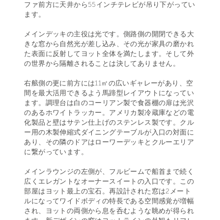
ファ前方に天井から55インチテレビが吊り下がってい
ます。
メインデッキの主役は光です。側路側の開閉できる大
きな窓から自然光が差し込み、その光が家具の磨かれ
た表面に反射してヨット全体を満たします。そして外
の世界から隔離されることは決してありません。
右舷側の更に前方には11㎡の広いギャレーがあり、空
間を最大活用できるよう馬蹄型レイアウトになってい
ます。調理台は白のコーリアン製で食器棚の扉は光沢
のあるホワイトラッカー。アメリカ製冷蔵庫などの電
化製品と壁はサテン仕上げのステンレス製です。クル
ー用の木製伸縮式ダイニングテーブルが入口の対面に
あり、その隣のドアはローワーデッキとクルーエリア
に繋がっています。
メインラウンジの左側が、フルビームで船首まで続く
広くエレガントなオーナースイートの入口です。この
部屋はヨット最上の宝石。再設計された窓は2メート
ルになってワイドボディの特長である空間感覚が増幅
され、ヨットの両側から息を呑むような眺めが得られ