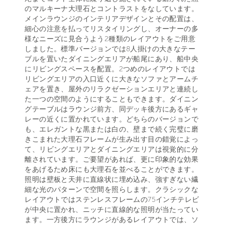
のマルキーナ大理石とコントラストをなしています。
メインラウンジのインテリアデザインとその配置は、
細心の注意を払ってリスタイリングし、オーナーの多
様なニーズに見合うよう2種類のレイアウトをご用意
しました。標準バージョンでは8人掛けの大きなテー
ブルを置いたダイニングエリアが船尾にあり、船中央
にリビングスペースを配置。2つめのレイアウトでは
リビングエリアの入口近くに大きなソファとアームチ
ェアを置き、屋外のリラクゼーションエリアと連続し
た一つの空間のようにすることもできます。ダイニン
グテーブルはラウンジ前方、同デッキ後方にあるギャ
レーの近くに置かれています。どちらのバージョンで
も、エレガントな黒または白の、壁まで続く完璧に磨
きこまれた大理石フレームが生み出す目の錯覚によっ
て、リビングエリアとダイニングエリアは視覚的に分
離されています。ご要望があれば、更に印象的な効果
をあげるため床にも大理石を並べることができます。
照明は壁板と天井に直線状に埋め込み、強すぎない繊
細な光のパターンで空間を照らします。クラシックな
レイアウトではステンレスフレームの75インチテレビ
が中央に置かれ、ニッチに直線的な照明が当たってい
ます。一方後方にラウンジがあるレイアウトでは、ソ