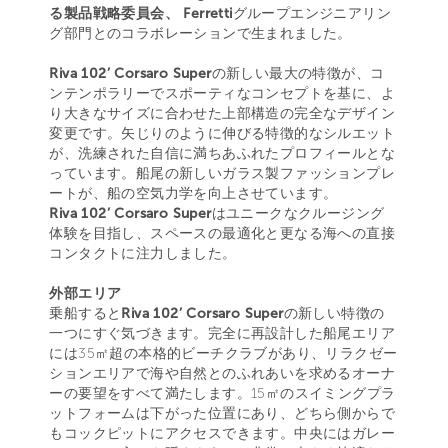
る製品戦略委員会、 Ferretti
グループエンジニアリン
グ部門とのコラボレーションで生まれました。
Riva 102’ Corsaro Super
の新しい最大の特徴が、コ
ンテンポラリーでスポーティなコンセプトを基に、よ
り大きなサイズに合わせた上部構造の完全なデザイン
変更です。矢じりのように伸びる特徴的なシルエット
が、洗練された自信に満ちあふれたプロフィールとな
っています。船尾の新しいガラス製ファッションプレ
ートが、船の空気力学を向上させています。
Riva 102’ Corsaro Super
はユニークなクルージング
体験を目指し、スペースの最適化と更なる海への直接
コンタクトに注力しました。
外部エリア
乗船すると
Riva 102’ Corsaro Super
の新しい特徴の
一つにすぐ気づきます。完全に再設計した船尾エリア
には35㎡超の本格的ビーチクラブがあり、リラクゼー
ションエリアで海や自然とのふれあいを求めるオーナ
ーの要望をすべて満たします。15㎡のスイミングプラ
ットフォームは下がった位置にあり、どちら側からで
もコックピットにアクセスできます。中央にはガレー