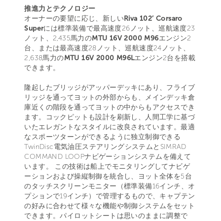
推進力とテクノロジー
オーナーの要望に応じ、新しい
Riva 102’ Corsaro
Super
には標準装備で最高速度26ノット、巡航速度23
ノット、2,435馬力の
MTU 16V 2000 M96
エンジン2
台、または最高速度28ノット、巡航速度24ノット、
2,638馬力の
MTU 16V 2000 M96L
エンジン2台を搭載
できます。
隆起したブリッジがアッパーデッキにあり、フライブ
リッジを通ってヨットの外部からも、メインデッキ倉
庫近くの階段を通ってヨットの中からもアクセスでき
ます。コックピットも設計を刷新し、人間工学に基づ
いたエレガントなスタイルに改良されています。最適
なスポーツターンができるように独立制御できる
TwinDisc電気油圧ステアリングシステムとSIMRAD
COMMAND LOOPナビゲーションシステムを備えて
います。 この技術は船上でモニタリングしてナビゲ
ーションおよび操縦制御を統合し、ヨット全体を5台
のタッチスクリーンモニター（標準装備16インチ、オ
プションで19インチ）で管理するもので、キャプテン
の好みに合わせて様々な機能や制御システムをセット
できます。パイロットシートは思いのままに調整で