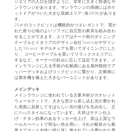
ジエリアの入口を隠すように、非常に大きく快適なサ
ンラウンジがあります。サンラウンジの両側にはポケ
ットドアがついた大きな収納エリア (各280ℓ)がありま
す。
20㎡のコックピットは機能的かつエレガントで、置か
れた座り心地のよいソファに自立型の家具を組み合わ
せることができます。エリアはチーク材のダイニング
テーブルとイタリアのデザイン会社Talentiがデザイン
した“Riviera” モデルチェアを置いてダイニングにした
り、 コーヒーテーブルを置いてリラックスエリアに
するなど、オーナーの好みに応じて設定できます。メ
インラウンジに入る手前の右舷側にある屋外階段でア
ッパーデッキおよびコックピットに繋がり、左舷側に
は製氷機を備えた大きなバーユニットがあります。
メインデッキ
メインラウンジに使われている主要木材がカナレット
ウォールナットで、大きな窓から差し込む光が磨かれ
た表面に反射してすばらしい光の遊びを生み出し、正
にRivaスタイルになっています。天井はサテン仕上
げ・チタン効果のあるラッカー仕上げ、床は上質なウ
ールカーペットで明るい色を用い、それが船首から船
尾までヨット全体に繰り返し施されている磨かれた黒