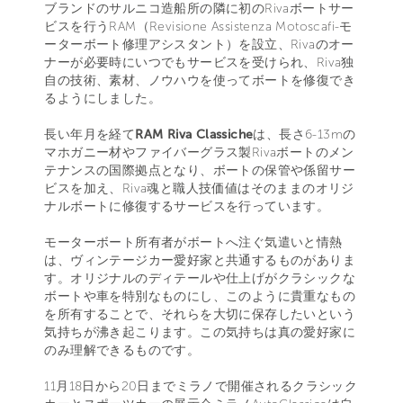
ブランドのサルニコ造船所の隣に初のRivaボートサー
ビスを行うRAM（Revisione Assistenza Motoscafi-モ
ーターボート修理アシスタント）を設立、Rivaのオー
ナーが必要時にいつでもサービスを受けられ、Riva独
自の技術、素材、ノウハウを使ってボートを修復でき
るようにしました。
長い年月を経て
RAM Riva Classiche
は、長さ6-13mの
マホガニー材やファイバーグラス製Rivaボートのメン
テナンスの国際拠点となり、ボートの保管や係留サー
ビスを加え、Riva魂と職人技価値はそのままのオリジ
ナルボートに修復するサービスを行っています。
モーターボート所有者がボートへ注ぐ気遣いと情熱
は、ヴィンテージカー愛好家と共通するものがありま
す。オリジナルのディテールや仕上げがクラシックな
ボートや車を特別なものにし、このように貴重なもの
を所有することで、それらを大切に保存したいという
気持ちが沸き起こります。この気持ちは真の愛好家に
のみ理解できるものです。
11月18日から20日までミラノで開催されるクラシック