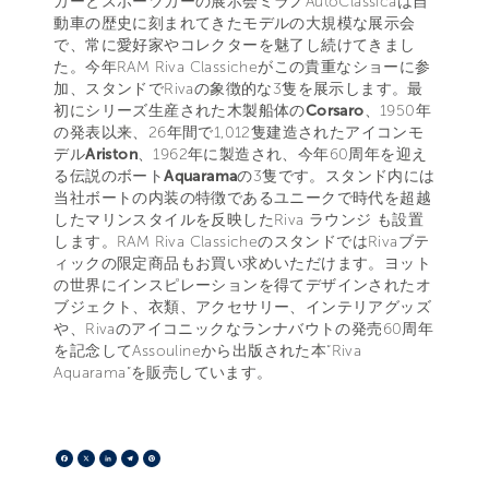
カーとスポーツカーの展示会ミラノAutoClassicaは自
動車の歴史に刻まれてきたモデルの大規模な展示会
で、常に愛好家やコレクターを魅了し続けてきまし
た。今年RAM Riva Classicheがこの貴重なショーに参
加、スタンドでRivaの象徴的な3隻を展示します。最
初にシリーズ生産された木製船体の
Corsaro
、1950年
の発表以来、26年間で1,012隻建造されたアイコンモ
デル
Ariston
、1962年に製造され、今年60周年を迎え
る伝説のボート
Aquarama
の3隻です。スタンド内には
当社ボートの内装の特徴であるユニークで時代を超越
したマリンスタイルを反映したRiva ラウンジ も設置
します。RAM Riva ClassicheのスタンドではRivaブテ
ィックの限定商品もお買い求めいただけます。ヨット
の世界にインスピレーションを得てデザインされたオ
ブジェクト、衣類、アクセサリー、インテリアグッズ
や、Rivaのアイコニックなランナバウトの発売60周年
を記念してAssoulineから出版された本“Riva
Aquarama”を販売しています。
Facebook
X
LinkedIn
Telegram
Pinterest