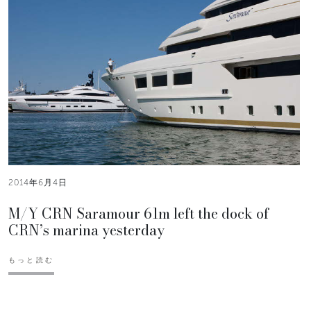
2014年6月4日
M/Y CRN Saramour 61m left the dock of
CRN’s marina yesterday
もっと読む