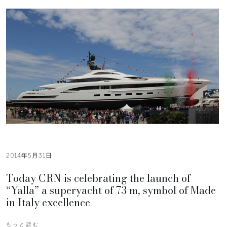
2014年5月31日
Today CRN is celebrating the launch of
“Yalla” a superyacht of 73 m, symbol of Made
in Italy excellence
もっと読む