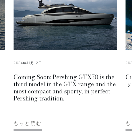
2024年11月12日
20
Coming Soon: Pershing GTX70 is the
C
third model in the GTX range and the
ッ
most compact and sporty, in perfect
Pershing tradition.
もっと読む
も