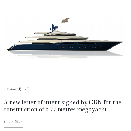
2014年3月13日
A new letter of intent signed by CRN for the
construction of a 77 metres megayacht
もっと読む