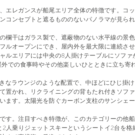
、エレガンスが船尾エリア全体の特徴です。コッ
ンコンセプトと遮るもののないパノラマが見られ
の欄干はガラス製で、遮蔽物のない水平線の景色
フルオープンにでき、屋内外を最大限に連続させ
ャルエリアには中央の8人掛けテーブルにソファ
屋外での食事時やその他楽しいひとときに立ち寄
大きなラウンジのような配置で、中ほどにひじ掛
て置かれ、リクライニングの背もたれ付きソファ
います。太陽光を防ぐカーボン支柱のサンシェー
です。注目すべき特徴が、このカテゴリーの他船
95テンダーと2人乗りジェットスキーというシートイ2