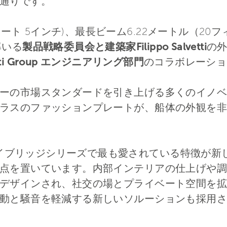
通りです。
ート 5インチ)、最長ビーム6.22メートル（20フィー
率いる
製品戦略委員会と建築家Filippo Salvetti
の
etti Group エンジニアリング部門
のコラボレーショ
ーの市場スタンダードを引き上げる多くのイノベ
ラスのファッションプレートが、船体の外観を非
htsのフライブリッジシリーズで最も愛されている特徴
点を置いています。内部インテリアの仕上げや調
デザインされ、社交の場とプライベート空間を拡
動と騒音を軽減する新しいソルーションも採用さ